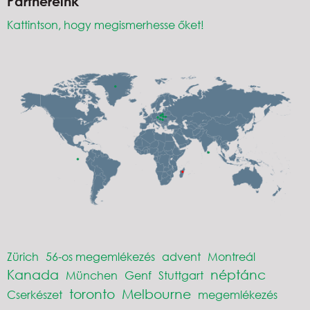
Partnereink
Kattintson, hogy megismerhesse őket!
Zürich
56-os megemlékezés
advent
Montreál
Kanada
néptánc
München
Genf
Stuttgart
toronto
Melbourne
Cserkészet
megemlékezés