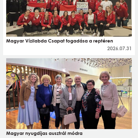
Magyar Vízilabda Csapat fogadása a reptéren
2026.07.31
Magyar nyugdíjas ausztrál módra