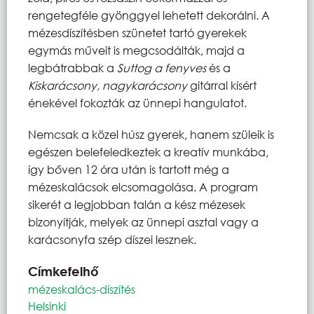
rengetegféle gyönggyel lehetett dekorálni. A
mézesdíszítésben szünetet tartó gyerekek
egymás műveit is megcsodálták, majd a
legbátrabbak a
Suttog a fenyves
és a
Kiskarácsony, nagykarácsony
gitárral kísért
énekével fokozták az ünnepi hangulatot.
Nemcsak a közel húsz gyerek, hanem szüleik is
egészen belefeledkeztek a kreatív munkába,
így bőven 12 óra után is tartott még a
mézeskalácsok elcsomagolása. A program
sikerét a legjobban talán a kész mézesek
bizonyítják, melyek az ünnepi asztal vagy a
karácsonyfa szép díszei lesznek.
Címkefelhő
mézeskalács-díszítés
Helsinki