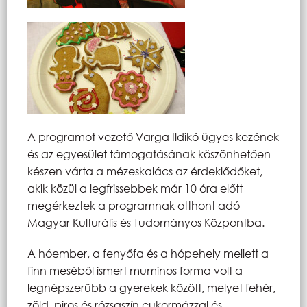
A programot vezető Varga Ildikó ügyes kezének
és az egyesület támogatásának köszönhetően
készen várta a mézeskalács az érdeklődőket,
akik közül a legfrissebbek már 10 óra előtt
megérkeztek a programnak otthont adó
Magyar Kulturális és Tudományos Központba.
A hóember, a fenyőfa és a hópehely mellett a
finn meséből ismert muminos forma volt a
legnépszerűbb a gyerekek között, melyet fehér,
zöld, piros és rózsaszín cukormázzal és