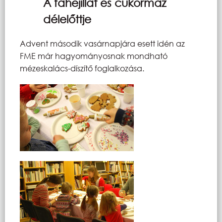
A fahéjillat és cukormáz
délelőttje
Advent második vasárnapjára esett idén az
FME már hagyományosnak mondható
mézeskalács-díszítő foglalkozása.