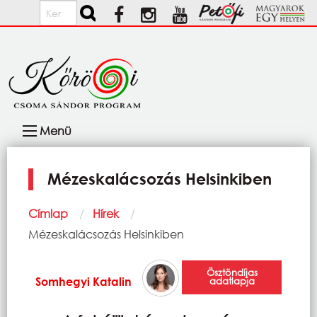
Ugrás a tartalomra
Keresés
Fő
Menü
navigáció
Mézeskalácsozás Helsinkiben
Morzsa
Címlap
Hírek
Current:
Mézeskalácsozás Helsinkiben
Ösztöndíjas
Somhegyi Katalin
adatlapja