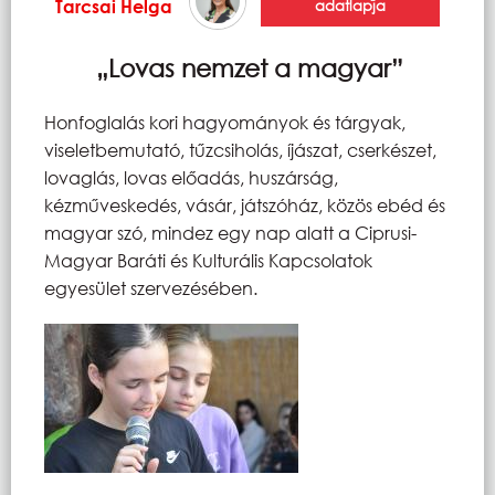
Tarcsai Helga
adatlapja
„Lovas nemzet a magyar”
Honfoglalás kori hagyományok és tárgyak,
viseletbemutató, tűzcsiholás, íjászat, cserkészet,
lovaglás, lovas előadás, huszárság,
kézműveskedés, vásár, játszóház, közös ebéd és
magyar szó, mindez egy nap alatt a Ciprusi-
Magyar Baráti és Kulturális Kapcsolatok
egyesület szervezésében.