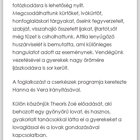
fotózkodásra is lehetőség nyílt.
Megcsodálhattunk kürtöket, ivókürtöt,
honfoglaláskori tárgyakat, őseink fegyverzeteit,
szabját, visszahajló összetett íjakat, íjtartót,sőt
még tüzet is csiholhattunk. Attila lenyűgöző
huszárviselét is bemutatta, ami különleges
hangulatot adott az eseménynek. Vendégünk
vezetésével a gyerekek nagy örömére
íjászkodásra is sor került.
A foglalkozást a cserkészek programja keretezte
Hanna és Vera irányításával.
Külön köszönjük Theoris Zoé előadását, aki
behozott egy gyönyörű lovat, és hasznos,
gyakorlati tanácsokkal látta el a gyerekeket a
lovaglással és a lovak gondozásával
kapcsolatban.