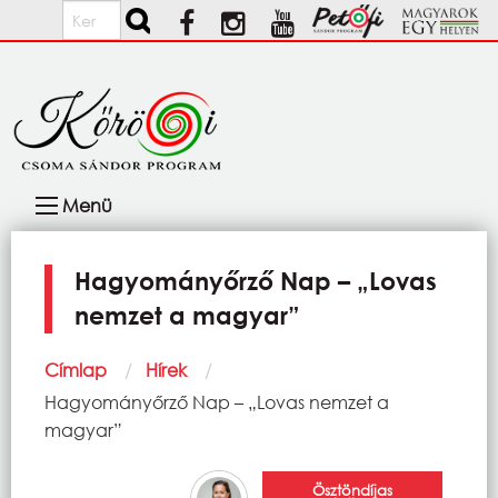
Ugrás a tartalomra
Keresés
Fő
Menü
navigáció
Hagyományőrző Nap – „Lovas
nemzet a magyar”
Morzsa
Címlap
Hírek
Current:
Hagyományőrző Nap – „Lovas nemzet a
magyar”
Ösztöndíjas