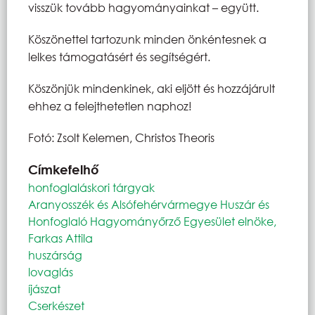
visszük tovább hagyományainkat – együtt.
Köszönettel tartozunk minden önkéntesnek a
lelkes támogatásért és segítségért.
Köszönjük mindenkinek, aki eljött és hozzájárult
ehhez a felejthetetlen naphoz!
Fotó: Zsolt Kelemen, Christos Theoris
Címkefelhő
honfoglaláskori tárgyak
Aranyosszék és Alsófehérvármegye Huszár és
Honfoglaló Hagyományőrző Egyesület elnöke,
Farkas Attila
huszárság
lovaglás
íjászat
Cserkészet