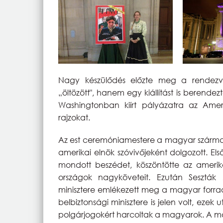
Nagy készülődés előzte meg a rendezvé
„öltözött", hanem egy kiállítást is berende
Washingtonban kiírt pályázatra az Amer
rajzokat.
Az est ceremóniamestere a magyar származá
amerikai elnök szóvivőjeként dolgozott. E
mondott beszédet, köszöntötte az amerika
országok nagyköveteit. Ezután Seszták 
minisztere emlékezett meg a magyar forra
belbiztonsági minisztere is jelen volt, eze
polgárjogokért harcoltak a magyarok. A ma