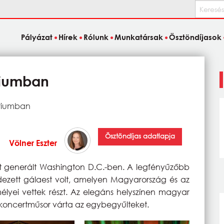
Keresés
Pályázat
Hírek
Rólunk
Munkatársak
Ösztöndíjasok
riumban
oriumban
Ösztöndíjas adatlapja
Völner Eszter
t generált Washington D.C.-ben. A legfényűzőbb
ezett gálaest volt, amelyen Magyarország és az
lyei vettek részt. Az elegáns helyszínen magyar
s koncertműsor várta az egybegyűlteket.