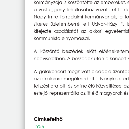
kormányzója is köszöntötte az embereket, 
a vasfüggöny lehullásához vezető út fontos
Nagy Imre forradalmi kormányának, a for
sikeres üzletemberré lett Udvar-Házy F. I
kifejezte csodálatát az akkori egyetemist
kommunista elnyomással.
A köszöntő beszédek előtt előénekelt
népviseletben. A beszédek után a koncert k
A gálakoncert meghívott előadója Szentpét
az alkalomra megálmodott látványkoncertte
tetszést aratott, és online élő közvetítéssel 
este jól reprezentálta az itt élő magyarok és 
Címkefelhő
1956