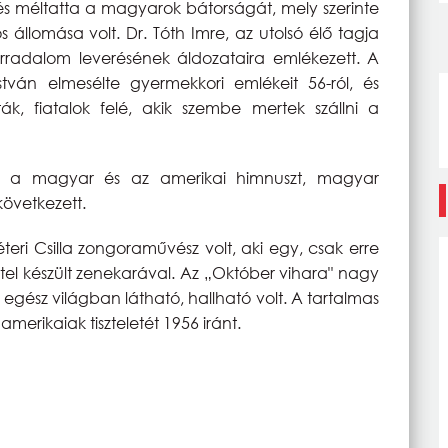
és méltatta a magyarok bátorságát, mely szerinte
 állomása volt. Dr. Tóth Imre, az utolsó élő tagja
radalom leverésének áldozataira emlékezett. A
stván elmesélte gyermekkori emlékeit 56-ról, és
ák, fiatalok felé, akik szembe mertek szállni a
em a magyar és az amerikai himnuszt, magyar
övetkezett.
eri Csilla zongoraművész volt, aki egy, csak erre
l készült zenekarával. Az „Október vihara" nagy
az egész világban látható, hallható volt. A tartalmas
amerikaiak tiszteletét 1956 iránt.