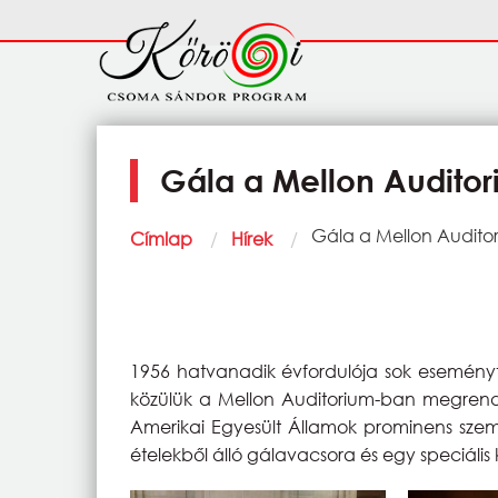
Ugrás a tartalomra
Fő
navigáció
Gála a Mellon Audito
Morzsa
Current:
Gála a Mellon Audit
Címlap
Hírek
1956 hatvanadik évfordulója sok esemény
közülük a Mellon Auditorium-ban megrend
Amerikai Egyesült Államok prominens szemé
ételekből álló gálavacsora és egy speciáli