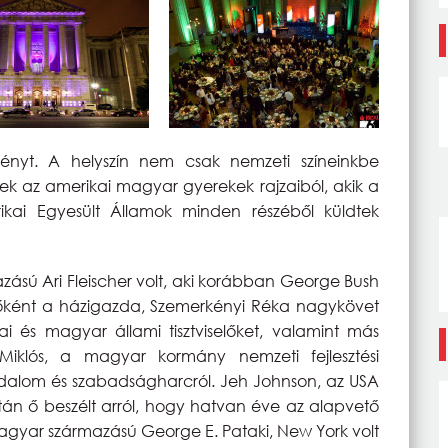
nyt. A helyszín nem csak nemzeti színeinkbe
ztek az amerikai magyar gyerekek rajzaiból, akik a
ikai Egyesült Államok minden részéből küldtek
sú Ari Fleischer volt, aki korábban George Bush
lsőként a házigazda, Szemerkényi Réka nagykövet
i és magyar állami tisztviselőket, valamint más
Miklós, a magyar kormány nemzeti fejlesztési
dalom és szabadságharcról. Jeh Johnson, az USA
k után ő beszélt arról, hogy hatvan éve az alapvető
gyar származású George E. Pataki, New York volt