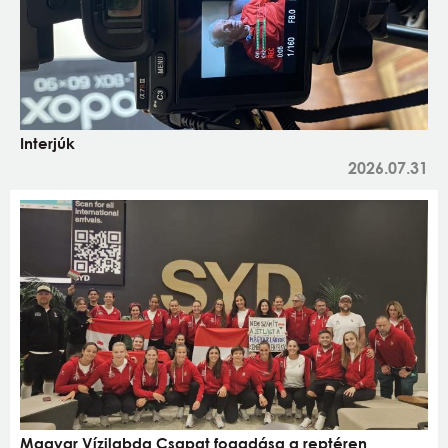
Interjúk
2026.07.31
Magyar Vízilabda Csapat fogadása a reptéren