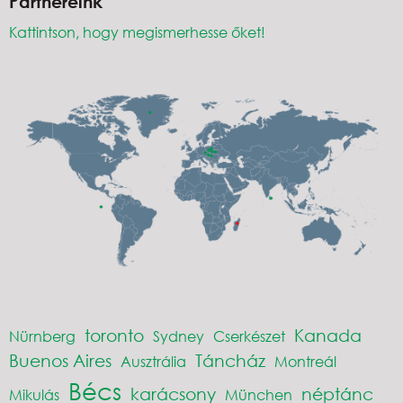
Partnereink
Kattintson, hogy megismerhesse őket!
toronto
Kanada
Nürnberg
Sydney
Cserkészet
Buenos Aires
Táncház
Ausztrália
Montreál
Bécs
karácsony
néptánc
Mikulás
München