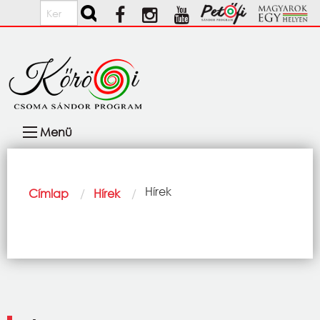
Ugrás a tartalomra
Keresés
Fő
Menü
navigáció
Morzsa
Current:
Hírek
Címlap
Hírek