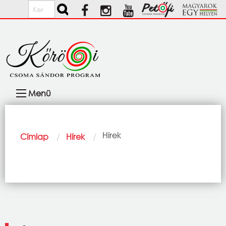
Ugrás a tartalomra
Keresés
Fő
Menü
navigáció
Morzsa
Current:
Hírek
Címlap
Hírek