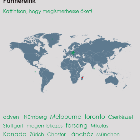
Partnereink
Kattintson, hogy megismerhesse őket!
Melbourne
toronto
advent
Nürnberg
Cserkészet
farsang
Stuttgart
megemlékezés
Mikulás
Kanada
Táncház
Zürich
Chester
München