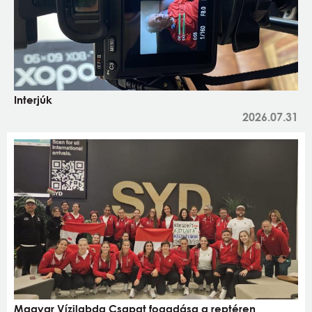
Interjúk
2026.07.31
Magyar Vízilabda Csapat fogadása a reptéren