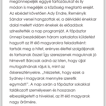
megünnepeljék eggyé tartozásukat és ily
módon is megéljék a közösség megtartó erejét.
Az ebédet követően Ady Endre, Reményik
Sándor versei hangzottak el, a délvidéki énekkar
dalai mellett vidám énekek és előadások
színesítették a nap programját. A főpásztor
ünnepi beszédében három sarkalatos küldetést
hagyott az itt élő magyarokra feladatként:
tartsák meg a hitet, erényes élettel szolgáljanak
és tartsanak össze! Így szerezzenek maguknak jó
hírnevet! Bárcsak adná az Isten, hogy újjal
mutogatnának rájuk is, mint az
őskeresztényekre. „Nézzetek, hogy ezek a
Sydney-i magyarok mennyire szeretik
egymást!”. A nap során a főpásztor sokakkal
találkozott személyesen és hosszasan
elbeszélgetett a hívekkel, az itt élő magyarok
nagy örömére.