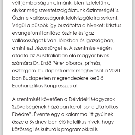
vélt jámborságunk, imánk, istentiszteletünk,
olykor még szeretetszolgálatunk őszinteségét is.
Őszinte vallásosságunk felülvizsgálatra serkent.
Végül a püspök így buzdította a híveket: Krisztus
evangéliumi tanítása őszinte és igaz
vallásosságot kíván, lélekben és igazságban,
amint ezt Jézus sürgette. A szentmise végén
átadta az Ausztráliában élő magyar hívek
számára Dr. Erdő Péter bíboros, prímás,
esztergom–budapesti érsek meghívását a 2020-
ban Budapesten megrendezésre kerülő
Eucharisztikus Kongresszusra!
A szentmisét követően a Délvidéki Magyarok
Szövetségének házában került sor a „Katolikus
Ebédre”. Évente egy alkalommal itt gyűlnek
össze a Sydney-ben élő katolikus hívek, hogy
közösségi és kulturális programokkal is