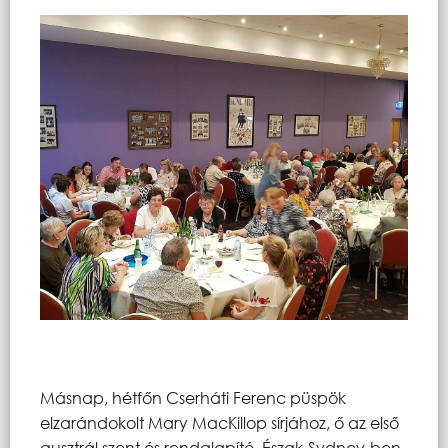
Másnap, hétfőn Cserháti Ferenc püspök
elzarándokolt Mary MacKillop sírjához, ő az első
ausztrál szent és rendalapító. Észak-Sydney-ben