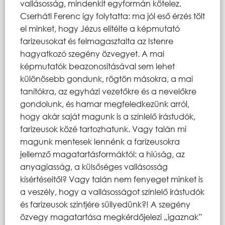
vallásosság, mindenkit egyformán kötelez.
Cserháti Ferenc így folytatta: ma jól eső érzés tölt
el minket, hogy Jézus elítélte a képmutató
farizeusokat és felmagasztalta az Istenre
hagyatkozó szegény özvegyet. A mai
képmutatók beazonosításával sem lehet
különösebb gondunk, rögtön másokra, a mai
tanítókra, az egyházi vezetőkre és a nevelőkre
gondolunk, és hamar megfeledkezünk arról,
hogy akár saját magunk is a színlelő írástudók,
farizeusok közé tartozhatunk. Vagy talán mi
magunk mentesek lennénk a farizeusokra
jellemző magatartásformáktól: a hiúság, az
anyagiasság, a külsőséges vallásosság
kísértéseitől? Vagy talán nem fenyeget minket is
a veszély, hogy a vallásosságot színlelő írástudók
és farizeusok szintjére süllyedünk?! A szegény
özvegy magatartása megkérdőjelezi „igaznak”