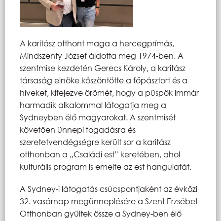
A karitász otthont maga a hercegprímás,
Mindszenty József áldotta meg 1974-ben. A
szentmise kezdetén Gerecs Károly, a karitász
társaság elnöke köszöntötte a főpásztort és a
híveket, kifejezve örömét, hogy a püspök immár
harmadik alkalommal látogatja meg a
Sydneyben élő magyarokat. A szentmisét
követően ünnepi fogadásra és
szeretetvendégségre került sor a karitász
otthonban a „Családi est” keretében, ahol
kulturális program is emelte az est hangulatát.
A Sydney-i látogatás csúcspontjaként az évközi
32. vasárnap megünneplésére a Szent Erzsébet
Otthonban gyűltek össze a Sydney-ben élő