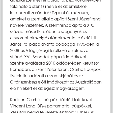
található a szent sírhelye és az emlékére
létrehozott zarándokközpont és múzeum,
amelyet a szent által alapított Szent József rend
nővérei vezetnek. A szent rendalapító a XIX.
század második felében a szegények és
elnyomottak szolgálatának szentelte életét. II.
János Pál pápa avatta boldoggá 1995-ben, a
2008-as Világifjúsági találkozó alkalmával
sírjánál XVI. Benedek pápa is imádkozott.
Szentté avatására 2010 októberében került sor
Rómában, a Szent Péter téren. Cserháti püspök
tisztelettel adózott a szent sírjánál és az
Oltáriszentség előtt imádkozott az Ausztráliában
élő hívekért és az egész magyarságért.
Kedden Cserháti püspök délelőtt találkozott,
Vincent Long OFM parramattai püspökkel,
délután pedig felkereste Anthony Fisher OP