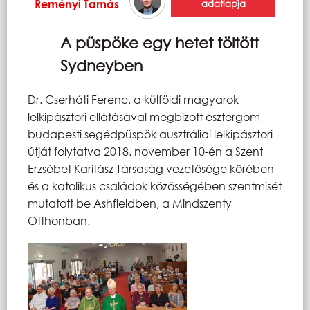
Reményi Tamás
adatlapja
A püspöke egy hetet töltött
Sydneyben
Dr. Cserháti Ferenc, a külföldi magyarok
lelkipásztori ellátásával megbízott esztergom-
budapesti segédpüspök ausztráliai lelkipásztori
útját folytatva 2018. november 10-én a Szent
Erzsébet Karitász Társaság vezetősége körében
és a katolikus családok közösségében szentmisét
mutatott be Ashfieldben, a Mindszenty
Otthonban.