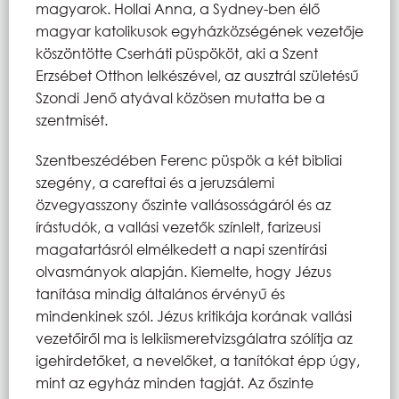
magyarok. Hollai Anna, a Sydney-ben élő
magyar katolikusok egyházközségének vezetője
köszöntötte Cserháti püspököt, aki a Szent
Erzsébet Otthon lelkészével, az ausztrál születésű
Szondi Jenő atyával közösen mutatta be a
szentmisét.
Szentbeszédében Ferenc püspök a két bibliai
szegény, a careftai és a jeruzsálemi
özvegyasszony őszinte vallásosságáról és az
írástudók, a vallási vezetők színlelt, farizeusi
magatartásról elmélkedett a napi szentírási
olvasmányok alapján. Kiemelte, hogy Jézus
tanítása mindig általános érvényű és
mindenkinek szól. Jézus kritikája korának vallási
vezetőiről ma is lelkiismeretvizsgálatra szólítja az
igehirdetőket, a nevelőket, a tanítókat épp úgy,
mint az egyház minden tagját. Az őszinte