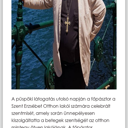
A püspöki látogatás utolsó napján a főpásztor a
Szent Erzsébet Otthon lakói számára celebrált
szentmisét, amely során ünnepélyesen
kiszolgáltatta a betegek szentségét az otthon
mintegy ötven lakójának. A főpásztor