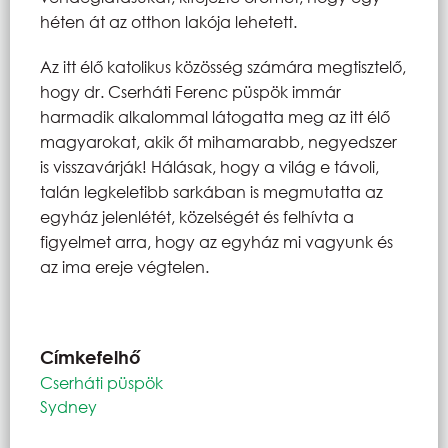
héten át az otthon lakója lehetett.
Az itt élő katolikus közösség számára megtisztelő,
hogy dr. Cserháti Ferenc püspök immár
harmadik alkalommal látogatta meg az itt élő
magyarokat, akik őt mihamarabb, negyedszer
is visszavárják! Hálásak, hogy a világ e távoli,
talán legkeletibb sarkában is megmutatta az
egyház jelenlétét, közelségét és felhívta a
figyelmet arra, hogy az egyház mi vagyunk és
az ima ereje végtelen.
Címkefelhő
Cserháti püspök
Sydney