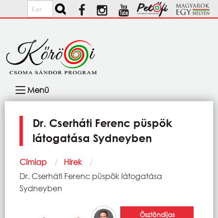
Ugrás a tartalomra
Keresés
Fő
Menü
navigáció
Dr. Cserháti Ferenc püspök
látogatása Sydneyben
Morzsa
Címlap
Hírek
Current:
Dr. Cserháti Ferenc püspök látogatása
Sydneyben
Ösztöndíjas