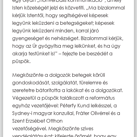
Isten közelségét jelzi és közvetíti. „Ma bizalommal
kérjük Istentől, hogy segítségével képesek
legyünk leküzdeni a betegségeket; képesek
legyünk leküzdeni minden, korral járó
gyengeséget és nehézséget. Bizalommal kérjük,
hogy az Úr gyógyítsa meg lelkünket, és ha úgy
akarja testünket is!” – fejezte be beszédét a
püspök.
Megköszönte a dolgozók betegek körüli
gondoskodását, szolgálatát, türelemre és
szeretetre bátorította a lakókat és a dolgozókat.
Végezetül a püspök találkozott a református
egyház vezetőjével: Péterfy Kund lelkésszel, a
Sydney-i magyar konzullal, Fráter Olivérrel és a
Szent Erzsébet Otthon
vezetőségével. Megköszönte szíves
vendéglátásukat; kifejezte örömét, hogy egy