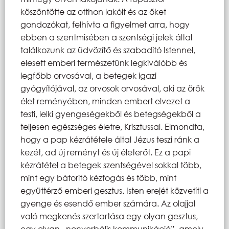
köszöntötte az otthon lakóit és az őket
gondozókat, felhívta a figyelmet arra, hogy
ebben a szentmisében a szentségi jelek által
találkozunk az üdvözítő és szabadító Istennel,
elesett emberi természetünk legkiválóbb és
legfőbb orvosával, a betegek igazi
gyógyítójával, az orvosok orvosával, aki az örök
élet reményében, minden embert elvezet a
testi, lelki gyengeségekből és betegségekből a
teljesen egészséges életre, Krisztussal. Elmondta,
hogy a pap kézrátétele által Jézus teszi ránk a
kezét, ad új reményt és új életerőt. Ez a papi
kézrátétel a betegek szentségével sokkal több,
mint egy bátorító kézfogás és több, mint
együttérző emberi gesztus. Isten erejét közvetíti a
gyenge és esendő ember számára. Az olajjal
való megkenés szertartása egy olyan gesztus,
egy olyan „nonverbális kommunikáció”, amely