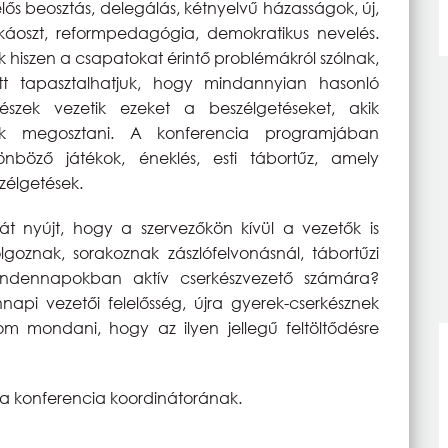
lős beosztás, delegálás, kétnyelvű házasságok, új,
a káoszt, reformpedagógia, demokratikus nevelés.
 hiszen a csapatokat érintő problémákról szólnak,
tt tapasztalhatjuk, hogy mindannyian hasonló
zek vezetik ezeket a beszélgetéseket, akik
nják megosztani. A konferencia programjában
nböző játékok, éneklés, esti tábortűz, amely
szélgetések.
t nyújt, hogy a szervezőkön kívül a vezetők is
goznak, sorakoznak zászlófelvonásnál, tábortűzi
mindennapokban aktív cserkészvezető számára?
pi vezetői felelősség, újra gyerek-cserkésznek
om mondani, hogy az ilyen jellegű feltöltődésre
a konferencia koordinátorának.