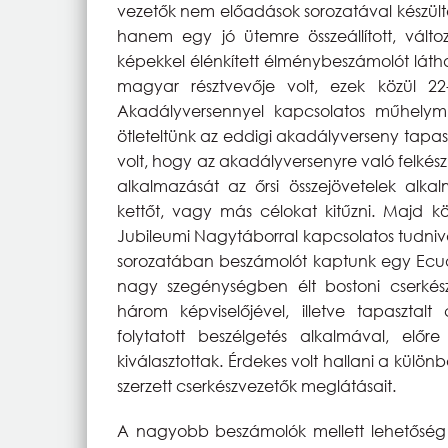
vezetők nem előadások sorozatával készült
hanem egy jó ütemre összeállított, vált
képekkel élénkített élménybeszámolót láth
magyar résztvevője volt, ezek közül 2
Akadályversennyel kapcsolatos műhely
ötleteltünk az eddigi akadályverseny tapas
volt, hogy az akadályversenyre való felkés
alkalmazását az őrsi összejövetelek alka
kettőt, vagy más célokat kitűzni. Majd k
Jubileumi Nagytáborral kapcsolatos tudniv
sorozatában beszámolót kaptunk egy Ecuad
nagy szegénységben élt bostoni cserkész
három képviselőjével, illetve tapasztalt 
folytatott beszélgetés alkalmával, előr
kiválasztottak. Érdekes volt hallani a külön
szerzett cserkészvezetők meglátásait.
A nagyobb beszámolók mellett lehetőség vo