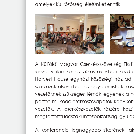
amelyek kis közösségi életünket érintik.
A Külföldi Magyar Cserkészszövetség Tiszt
vissza, valamikor az 50-es években kezdt
Harvest House egyházi közösségi ház ad h
szervezők elsősorban az egyetemista korosztá
vezetőknek szükséges témák legyenek a nap
parton működő cserkészcsapatok képviselte
vezetők. A cserkészvezetők részére kész
megtartotta időszaki Intézőbizottsági gyűlés
A konferencia legnagyobb sikerének talá