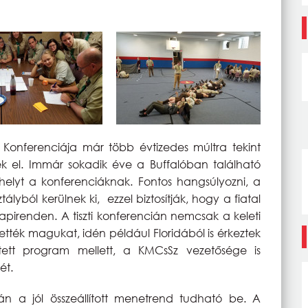
i Konferenciája már több évtizedes múltra tekint
ék el. Immár sokadik éve a Buffalóban található
elyt a konferenciáknak. Fontos hangsúlyozni, a
lyból kerülnek ki, ezzel biztosítják, hogy a fiatal
irenden. A tiszti konferencián nemcsak a keleti
tték magukat, idén például Floridából is érkeztek
ített program mellett, a KMCsSz vezetősége is
ét.
n a jól összeállított menetrend tudható be. A