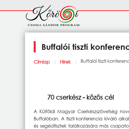
Ugrás a tartalomra
Fő
navigáció
Buffalói tiszti konferen
Morzsa
Current:
Buffalói tiszti konferen
Címlap
Hírek
70 cserkész - közös cél
A Külföldi Magyar Cserkészszövetség novem
Buffalóban. A tiszti konferencia kiváló al
és segédtisztek találkozására más csapato