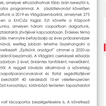
ek, amelyek elhúzódhatnak több órán keresztül is,
ozatos programmal. A zászlófelvonást követően
attunk a 2019-es Világdzsemboriról, amelynek 275
2-en a KMCsSz tagjai. Ezt követte a Központi
munka, amelyen három csoportban dolgoztunk,
ztalatairól, jövőjével kapcsolatosan. Érdekes téma
zülés mennyire befolyásolja az éves próbarendszer
lmával, esetleg jobban lehetne összehangolni a
övetkezett „Építsünk országot” címmel a 2020-as
alókról beszámoló. A Világjáró cserkészek előadás
orban 2 évet, önkéntes tanítóként, nevelőként,
től. A reggeli kávézás alkalmával a szövetség
csapatparancsnokaival és fiatal segédtisztjével
e beküldött 40 kérdésből 10-et véletlenszerűen
böző korosztályú, különböző területen tapasztalatot
lt kiscsoportos beszélgetésekre is. A következő