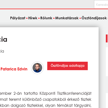
Keresés
Pályázat
Hírek
Rólunk
Munkatársak
Ösztöndíjasok
cia
cia
Ösztöndíjas adatlapja
Patarica Edvin
ber 2-án tartotta Központi Tisztikonferenciáját
kalmat teremt különböző csapatokból érkező tisztek
kban dolgozó tisztekkel, olyan témákat tárgyalni,