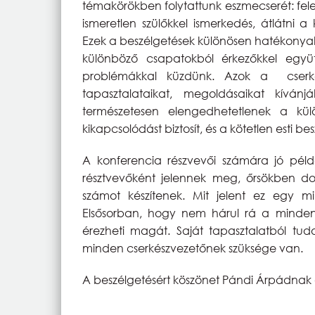
témakörökben folytattunk eszmecserét: fele
ismeretlen szülőkkel ismerkedés, átlátni 
Ezek a beszélgetések különösen hatékonyak
különböző csapatokból érkezőkkel együ
problémákkal küzdünk. Azok a cserkés
tapasztalataikat, megoldásaikat kívá
természetesen elengedhetetlenek a külö
kikapcsolódást biztosít, és a kötetlen esti be
A konferencia részvevői számára jó példá
résztvevőként jelennek meg, őrsökben dol
számot készítenek. Mit jelent ez egy 
Elsősorban, hogy nem hárul rá a mindenna
érezheti magát. Saját tapasztalatból tud
minden cserkészvezetőnek szüksége van.
A beszélgetésért köszönet Pándi Árpádnak 