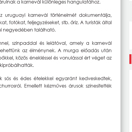
járulnak a karnevál különleges hangulatához.
uruguayi karnevál történelmét dokumentálja,
 fotókat, feljegyzéseket, stb. őriz. A turisták által
mi negyedében található.
nel, színpaddal és lelátóval, amely a karnevál
se lehettünk az élménynek. A murga előadás után
őkkel, közös énekléssel és vonulással ért véget az
kipróbálhatták.
k sós és édes ételekkel egyaránt kedveskedtek,
churrosról. Emellett kézműves árusok színesítették