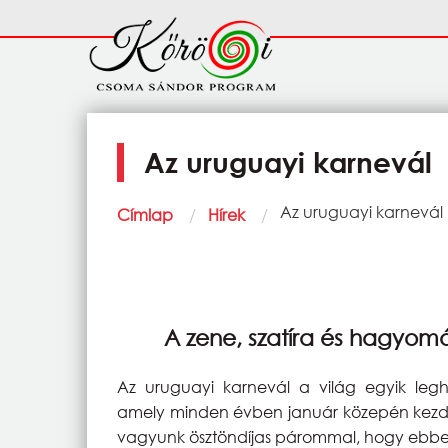
Ugrás a tartalomra
Fő
navigáció
Az uruguayi karnevál
Morzsa
Current:
Az uruguayi karnevál
Címlap
Hírek
A zene, szatíra és hagyo
Az uruguayi karnevál a világ egyik leg
amely minden évben január közepén kezdőd
vagyunk ösztöndíjas párommal, hogy ebbe