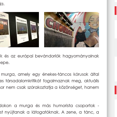
ja.
lgák és az európai bevándorlók hagyományainak
nepe.
murga, amely egy énekes-táncos kórusok által
les társadalomkritikát fogalmaznak meg, aktuális
űsor nem csak szórakoztatja a közönséget, hanem
adokon a murga és más humorista csoportok -
zást nyújtanak a látogatóknak. A zene, a tánc, a