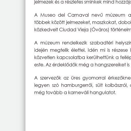
jelmezek és a részletes sminkek mind hozzá
A Museo del Carnaval nevű múzeum az 
többek között jelmezeket, maszkokat, dobokat,
közkedvelt Ciudad Vieja (Óváros) történel
A múzeum rendelkezik szabadtéri helyszín
idején megtelik élettel. Idén mi is része
közvetlen kapcsolatba kerülhettünk a fellép
este. Az érdeklődők még a hangszereiket is 
A szervezők az üres gyomorral érkezőkne
legyen szó hamburgerről, sült kolbászról, 
még tovább a karneváli hangulatot.