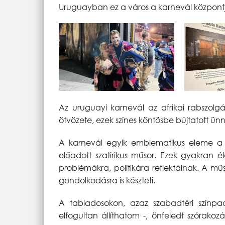
Uruguayban ez a város a karnevál központ
Az uruguayi karnevál az afrikai rabszo
ötvözete, ezek színes köntösbe bújtatott ün
A karnevál egyik emblematikus eleme a 
előadott szatirikus műsor. Ezek gyakran é
problémákra, politikára reflektálnak. A m
gondolkodásra is készteti.
A tabladosokon, azaz szabadtéri színp
elfogultan állíthatom -, önfeledt szórako