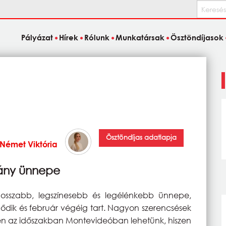
Keresés
Pályázat
Hírek
Rólunk
Munkatársak
Ösztöndíjasok
Ösztöndíjas adatlapja
Német Viktória
mány ünnepe
hosszabb, legszínesebb és legélénkebb ünnepe,
ik és február végéig tart. Nagyon szerencsések
n az időszakban Montevideóban lehetünk, hiszen