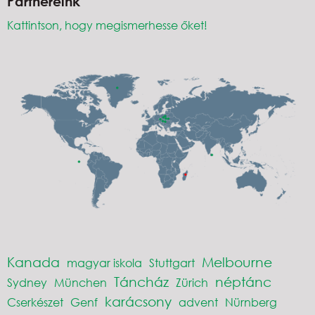
Partnereink
Kattintson, hogy megismerhesse őket!
Kanada
Melbourne
magyar iskola
Stuttgart
Táncház
néptánc
Sydney
München
Zürich
karácsony
Cserkészet
Genf
advent
Nürnberg