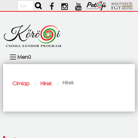
Ugrás a tartalomra
Keresés
Fő
Menü
navigáció
Morzsa
Current:
Hírek
Címlap
Hírek