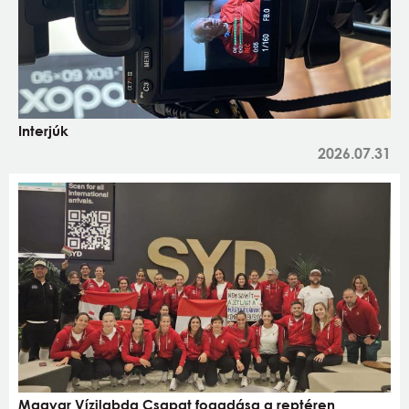
Interjúk
2026.07.31
Magyar Vízilabda Csapat fogadása a reptéren