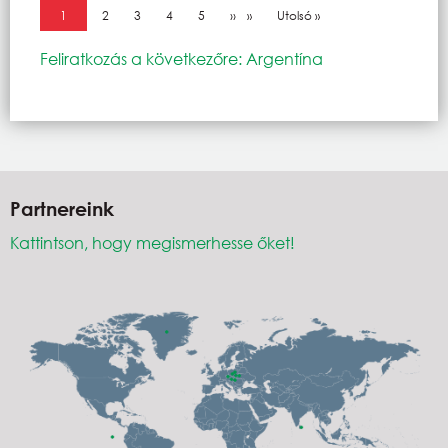
Oldalszámozás
Jelenlegi oldal
1
Oldal
2
Oldal
3
Oldal
4
Oldal
5
Következő oldal
››
Utolsó oldal
Utolsó »
Feliratkozás a következőre: Argentína
Partnereink
Kattintson, hogy megismerhesse őket!