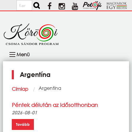
Ugrás a tartalomra
Keresés
Fő
Menü
navigáció
Argentína
Morzsa
Current:
Argentína
Címlap
Péntek délután az idősotthonban
2026-08-01
Tovább