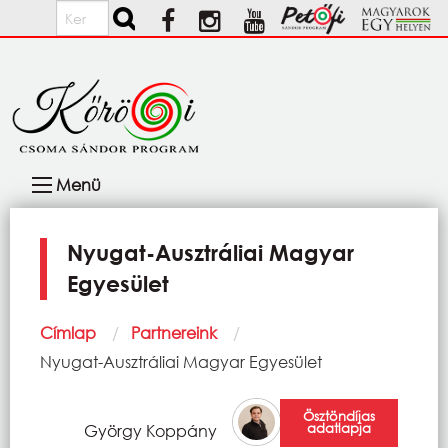
Ugrás a tartalomra
Keresés
Fő
Menü
navigáció
Nyugat-Ausztráliai Magyar
Egyesület
Morzsa
Címlap
Partnereink
Current:
Nyugat-Ausztráliai Magyar Egyesület
Ösztöndíjas
adatlapja
György Koppány