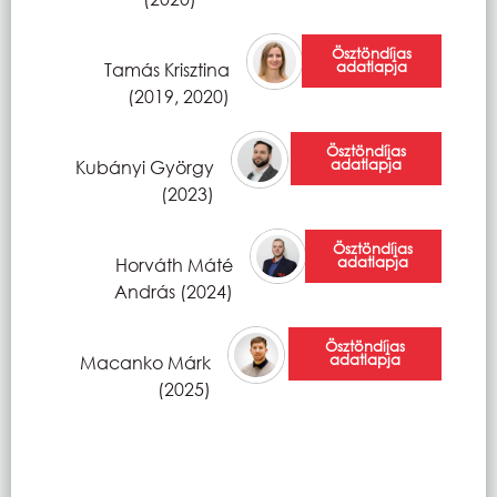
Ösztöndíjas
adatlapja
Tamás Krisztina
(2019, 2020)
Ösztöndíjas
adatlapja
Kubányi György
(2023)
Ösztöndíjas
adatlapja
Horváth Máté
András (2024)
Ösztöndíjas
adatlapja
Macanko Márk
(2025)