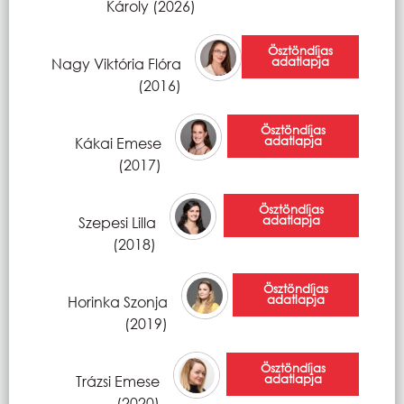
Károly (2026)
Ösztöndíjas
adatlapja
Nagy Viktória Flóra
(2016)
Ösztöndíjas
adatlapja
Kákai Emese
(2017)
Ösztöndíjas
adatlapja
Szepesi Lilla
(2018)
Ösztöndíjas
adatlapja
Horinka Szonja
(2019)
Ösztöndíjas
adatlapja
Trázsi Emese
(2020)