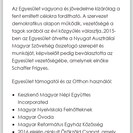
Az Egyesület vagyona és jövedelme kizárólag a
fent említett célokra fordítható. A szervezet
demokratikus alapon működik, vezetőségé a
tagok sorából az évi közgyűlés választja..2015-
ben az Egyesület átvette a Nyugat Ausztráliai
Magyar Szövetség összefogó szerepét és
munkáját, képviselőit pedig beválasztotta az
Egyesület vezetőségébe, amelynek elnöke
Schaffer Frigyes.
Egyesület támogatói és az Otthon használói:
Keszkenő Magyar Népi Együttes
Incorporated
Magyar Nyelviskola Felnőtteknek
Magyar Óvoda
Magyar Református Egyház Közösség
2016 elején alakult Örökzöld Csapat, amely