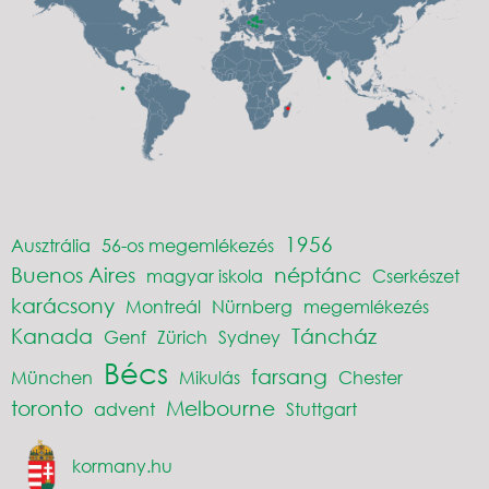
1956
Ausztrália
56-os megemlékezés
Buenos Aires
néptánc
magyar iskola
Cserkészet
karácsony
Montreál
Nürnberg
megemlékezés
Kanada
Táncház
Genf
Zürich
Sydney
Bécs
farsang
München
Mikulás
Chester
toronto
Melbourne
advent
Stuttgart
kormany.hu