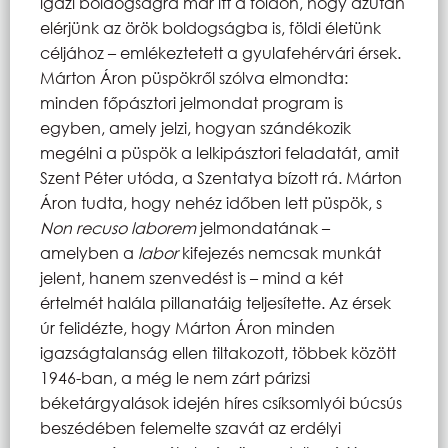
igazi boldogságra már itt a földön, hogy azután
elérjünk az örök boldogságba is, földi életünk
céljához – emlékeztetett a gyulafehérvári érsek.
Márton Áron püspökről szólva elmondta:
minden főpásztori jelmondat program is
egyben, amely jelzi, hogyan szándékozik
megélni a püspök a lelkipásztori feladatát, amit
Szent Péter utóda, a Szentatya bízott rá. Márton
Áron tudta, hogy nehéz időben lett püspök, s
Non recuso laborem
jelmondatának –
amelyben a
labor
kifejezés nemcsak munkát
jelent, hanem szenvedést is – mind a két
értelmét halála pillanatáig teljesítette. Az érsek
úr felidézte, hogy Márton Áron minden
igazságtalanság ellen tiltakozott, többek között
1946-ban, a még le nem zárt párizsi
béketárgyalások idején híres csíksomlyói búcsús
beszédében felemelte szavát az erdélyi