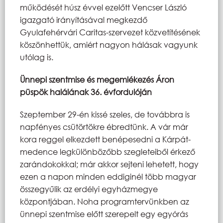
működését húsz évvel ezelőtt Vencser László
igazgató irányításával megkezdő
Gyulafehérvári Caritas-szervezet közvetítésének
köszönhettük, amiért nagyon hálásak vagyunk
utólag is.
Ünnepi szentmise és megemlékezés Áron
püspök halálának 36. évfordulóján
Szeptember 29-én kissé szeles, de továbbra is
napfényes csütörtökre ébredtünk. A vár már
kora reggel elkezdett benépesedni a Kárpát-
medence legkülönbözőbb szegleteiből érkező
zarándokokkal; már akkor sejteni lehetett, hogy
ezen a napon minden eddiginél több magyar
összegyűlik az erdélyi egyházmegye
központjában. Noha programtervünkben az
ünnepi szentmise előtt szerepelt egy egyórás