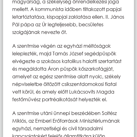
magyarság, a székelység önrendelkezési joga
mellett. A kommunista időben tiltakozott papjai
letartóztatása, kispapjai zaklatása ellen. II. János
Pál pápa az Úr legteljesebb, becsületes
szolgájának nevezte őt.
A szentmise végén az egyházi méltóságok
leleplezték, majd Tamás József segédpüspök
elvégezte a szokásos katolikus halotti szertartást
és megáldotta Áron püspök kőszarkofágját,
amelyet az egész szentmise alatt nyolc, székely
népviseletbe öltözött csíkszentdomokosi fiatal
vett körül, és amely előtt Lukácsovits Magda
festőművész portréalkotását helyezték el.
A szentmise utáni ünnepi beszédében Soltész
Miklós, az Emberi Erőforrások Minisztériumának
egyházi, nemzetiségi és civil társadalmi
kapcsolatokért felelős államtitkára külön