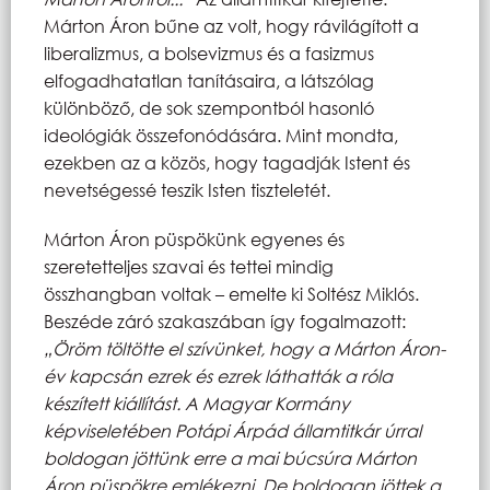
Márton Áron bűne az volt, hogy rávilágított a
liberalizmus, a bolsevizmus és a fasizmus
elfogadhatatlan tanításaira, a látszólag
különböző, de sok szempontból hasonló
ideológiák összefonódására. Mint mondta,
ezekben az a közös, hogy tagadják Istent és
nevetségessé teszik Isten tiszteletét.
Márton Áron püspökünk egyenes és
szeretetteljes szavai és tettei mindig
összhangban voltak – emelte ki Soltész Miklós.
Beszéde záró szakaszában így fogalmazott:
„Öröm töltötte el szívünket, hogy a Márton Áron-
év kapcsán ezrek és ezrek láthatták a róla
készített kiállítást. A Magyar Kormány
képviseletében Potápi Árpád államtitkár úrral
boldogan jöttünk erre a mai búcsúra Márton
Áron püspökre emlékezni. De boldogan jöttek a