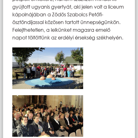
gyújtott ugyanis gyertyát, aki jelen volt a líceum
kápolnájában a Zödös Szabolcs Petőfi-
ösztöndíjassal közösen tartott ünnepségünkön.
Felejthetetlen, a lelkünket magasra emelő
napot töltöttünk az erdélyi érsekség székhelyén.