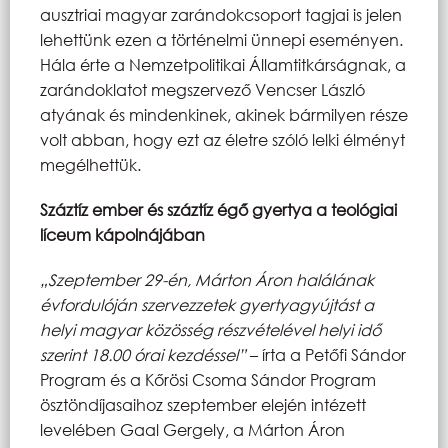
ausztriai magyar zarándokcsoport tagjai is jelen
lehettünk ezen a történelmi ünnepi eseményen.
Hála érte a Nemzetpolitikai Államtitkárságnak, a
zarándoklatot megszervező Vencser László
atyának és mindenkinek, akinek bármilyen része
volt abban, hogy ezt az életre szóló lelki élményt
megélhettük.
Száztíz ember és száztíz égő gyertya a teológiai
líceum kápolnájában
„Szeptember 29-én, Márton Áron halálának
évfordulóján szervezzetek gyertyagyújtást a
helyi magyar közösség részvételével helyi idő
szerint 18.00 órai kezdéssel”
– írta a Petőfi Sándor
Program és a Kőrösi Csoma Sándor Program
ösztöndíjasaihoz szeptember elején intézett
levelében Gaal Gergely, a Márton Áron