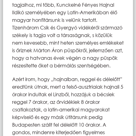
tagjaihoz, mi több, Kunckelné Fényes Hajnal
Ildikó személyében egy Latin-Amerikában élő
magyar honfitársunk is velünk tartott.
Tizenhárom Csík és Gyergyó vidékéről származó
székely is tagja volt a társaságnak, s közülük
nem kevesebb, mint heten személyes emlékeket
is őriznek Márton Áron püspökről, jellemzően azt,
hogy a hatvanas évek végén a nagy püspök
részesítette őket a bérmálás szentségében.
Azért írom, hogy „hajnalban, reggel és délelőtt”
eredtünk útnak, mert a felső-ausztriaiak hajnali 5
órakor indultak el Linzből, hozzájuk a bécsiek
reggel 7 órakor, az őrvidékiek 8 órakor
csatlakoztak, a latin-amerikai magyarokat
képviselő
és egy másik útitársunk pedig
Budapesten szállt fel délelőtt 10 órakor. A
gondos, mindenre kiterjedően figyelmes