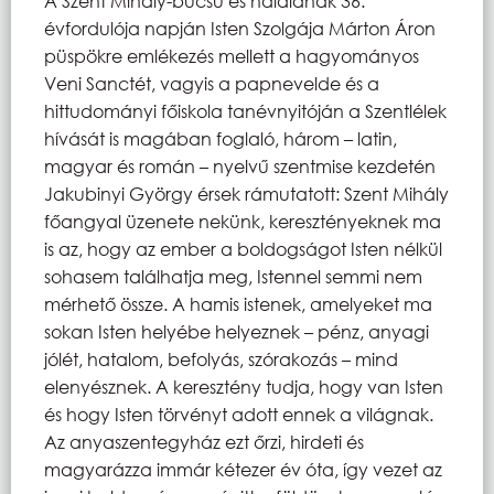
A Szent Mihály-búcsú és halálának 36.
évfordulója napján Isten Szolgája Márton Áron
püspökre emlékezés mellett a hagyományos
Veni Sanctét, vagyis a papnevelde és a
hittudományi főiskola tanévnyitóján a Szentlélek
hívását is magában foglaló, három – latin,
magyar és román – nyelvű szentmise kezdetén
Jakubinyi György érsek rámutatott: Szent Mihály
főangyal üzenete nekünk, keresztényeknek ma
is az, hogy az ember a boldogságot Isten nélkül
sohasem találhatja meg, Istennel semmi nem
mérhető össze. A hamis istenek, amelyeket ma
sokan Isten helyébe helyeznek – pénz, anyagi
jólét, hatalom, befolyás, szórakozás – mind
elenyésznek. A keresztény tudja, hogy van Isten
és hogy Isten törvényt adott ennek a világnak.
Az anyaszentegyház ezt őrzi, hirdeti és
magyarázza immár kétezer év óta, így vezet az