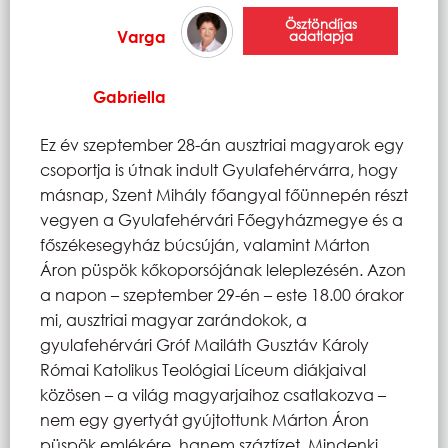
Ösztöndíjas
Varga
adatlapja
Gabriella
Ez év szeptember 28-án ausztriai magyarok egy
csoportja is útnak indult Gyulafehérvárra, hogy
másnap, Szent Mihály főangyal főünnepén részt
vegyen a Gyulafehérvári Főegyházmegye és a
főszékesegyház búcsúján, valamint Márton
Áron püspök kőkoporsójának leleplezésén. Azon
a napon – szeptember 29-én – este 18.00 órakor
mi, ausztriai magyar zarándokok, a
gyulafehérvári Gróf Mailáth Gusztáv Károly
Római Katolikus Teológiai Líceum diákjaival
közösen – a világ magyarjaihoz csatlakozva –
nem egy gyertyát gyújtottunk Márton Áron
püspök emlékére, hanem száztízet. Mindenki