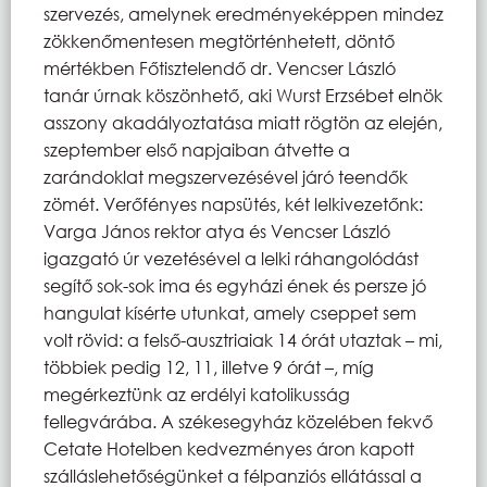
szervezés, amelynek eredményeképpen mindez
zökkenőmentesen megtörténhetett, döntő
mértékben Főtisztelendő dr. Vencser László
tanár úrnak köszönhető, aki Wurst Erzsébet elnök
asszony akadályoztatása miatt rögtön az elején,
szeptember első napjaiban átvette a
zarándoklat megszervezésével járó teendők
zömét. Verőfényes napsütés, két lelkivezetőnk:
Varga János rektor atya és Vencser László
igazgató úr vezetésével a lelki ráhangolódást
segítő sok-sok ima és egyházi ének és persze jó
hangulat kísérte utunkat, amely cseppet sem
volt rövid: a felső-ausztriaiak 14 órát utaztak – mi,
többiek pedig 12, 11, illetve 9 órát –, míg
megérkeztünk az erdélyi katolikusság
fellegvárába. A székesegyház közelében fekvő
Cetate Hotelben kedvezményes áron kapott
szálláslehetőségünket a félpanziós ellátással a