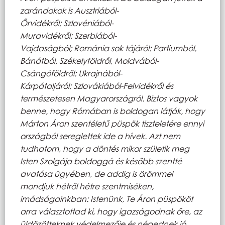
zarándokok is Ausztriából-
Őrvidékről; Szlovéniából-
Muravidékről; Szerbiából-
Vajdaságból; Románia sok tájáról: Partiumból,
Bánátból, Székelyföldről, Moldvából-
Csángóföldről; Ukrajnából-
Kárpátaljáról; Szlovákiából-Felvidékről és
természetesen Magyarországról. Biztos vagyok
benne, hogy Rómában is boldogan látják, hogy
Márton Áron szentéletű püspök tiszteletére ennyi
országból sereglettek ide a hívek. Azt nem
tudhatom, hogy a döntés mikor születik meg
Isten Szolgája boldoggá és később szentté
avatása ügyében, de addig is örömmel
mondjuk hétről hétre szentmiséken,
imádságainkban: Istenünk, Te Áron püspököt
arra választottad ki, hogy igazságodnak őre, az
üldözötteknek védelmezője és népednek jó