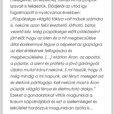
szavait is felidéztük. Elődjéről az utód így
fogalmazott a nyolcvanas években:
„
Püspöksége világító fáklya volt mások számára
is, nekünk azon felül érezhető, látható, biztos
vezető kéz. Még püspöksége előtt üstökösként
járt elől, hogy az Isten és a hit megbecsülése
által érzékennyé tegye a népeket az igazságra,
az élet értékének felfogására és
megbecsülésére. […] Márton Áron, az apostol,
a pásztor, a szent és próféta a jövő göröngyös
útjaira mutat irányt nekünk. S mi hisszük, hogy ő
még mindig a mi napunk, aki fényt, meleget ad
és életünk pártfogója. Kell nekünk most is Áron
püspök világító fénye és életmutató alakja.”
Ezeket a gondolatokat vittük magunkkal a
líceum kápolnájából és ezt a szellemiséget és
lelkületet hordozzuk magunkban azóta is…