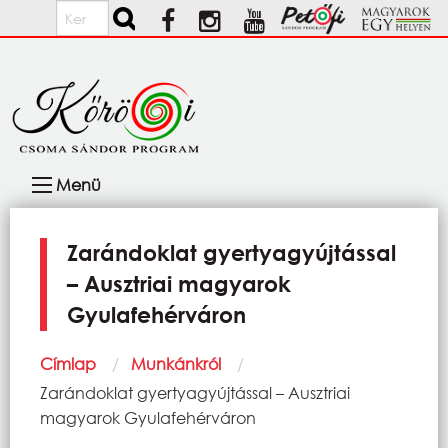
Ugrás a tartalomra
Keresés
Fő
Menü
navigáció
Zarándoklat gyertyagyújtással
– Ausztriai magyarok
Gyulafehérváron
Morzsa
Címlap
Munkánkról
Current:
Zarándoklat gyertyagyújtással – Ausztriai
magyarok Gyulafehérváron