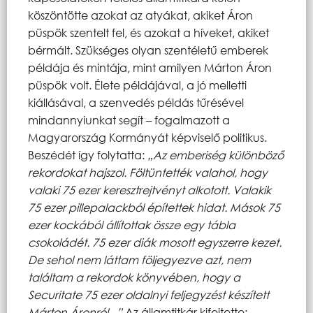
köszöntötte azokat az atyákat, akiket Áron
püspök szentelt fel, és azokat a híveket, akiket
bérmált. Szükséges olyan szentéletű emberek
példája és mintája, mint amilyen Márton Áron
püspök volt. Élete példájával, a jó melletti
kiállásával, a szenvedés példás tűrésével
mindannyiunkat segít – fogalmazott a
Magyarország Kormányát képviselő politikus.
Beszédét így folytatta:
„Az emberiség különböző
rekordokat hajszol. Föltüntették valahol, hogy
valaki 75 ezer keresztrejtvényt alkotott. Valakik
75 ezer pillepalackból építettek hidat. Mások 75
ezer kockából állítottak össze egy tábla
csokoládét. 75 ezer diák mosott egyszerre kezet.
De sehol nem láttam följegyezve azt, nem
találtam a rekordok könyvében, hogy a
Securitate 75 ezer oldalnyi feljegyzést készített
Márton Áronról...”
Az államtitkár kifejtette: