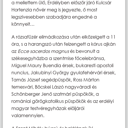
a mellettem ülő, Erdélyben először járó Kulcsár
Hortenzia nővér meg is jegyezte, ő most
legszívesebben szabadjára engedné a
könnyeit…
A rózsafüzér elimádkozása után elközelgett a 11
óra, s a harangszó után felzengett a kórus ajkán
az
Ecce sacerdos magnus
és bevonult a
székesegyházba a szentmise főcelebránsa,
Miguel Maury Buendia érsek, bukaresti apostoli
nuncius, Jakubinyi György gyulafehérvári érsek,
Tamás József segédpüspök, Ross Márton
temesvári, Böcskei Lászó nagyváradi és
Schönberger Jenő szatmári püspökök, a
romániai görögkatolikus püspökök és az erdélyi
magyar testvéregyházak elöljárói
valamennyien.