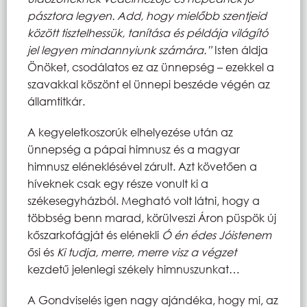
pásztora legyen. Add, hogy mielőbb szentjeid
között tisztelhessük, tanítása és példája világító
jel legyen mindannyiunk számára.”
Isten áldja
Önöket, csodálatos ez az ünnepség – ezekkel a
szavakkal köszönt el ünnepi beszéde végén az
államtitkár.
A kegyeletkoszorúk elhelyezése után az
ünnepség a pápai himnusz és a magyar
himnusz eléneklésével zárult. Azt követően a
híveknek csak egy része vonult ki a
székesegyházból. Megható volt látni, hogy a
többség benn marad, körülveszi Áron püspök új
kőszarkofágját és elénekli
Ó én édes Jóistenem
ősi és
Ki tudja, merre, merre visz a végzet
kezdetű jelenlegi székely himnuszunkat…
A Gondviselés igen nagy ajándéka, hogy mi, az