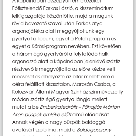
A kápolnában összegyűlt emlékezőket
Főtisztelendő Farkas László, a kisszeminárium
lelkiigazgatója köszöntötte, majd a magunk
rövid bevezető szavai után Farkas atya
orgonajátéka alatt meggyújtottunk egy
gyertyát a líceum, egyet a Petőfi-program és
egyet a Kőrösi-program nevében. Ezt követően
a három égő gyertyáról a folytatódó halk
orgonaszó alatt a kápolnában jelenlévő száztíz
résztvevő is meggyújtotta az előre kézbe vett
mécsesét és elhelyezte az oltár mellett erre a
célra felállított kisasztalon. Marosán Csaba, a
Kolozsvári Állami Magyar Színház színművésze ily
módon száztíz égő gyertya lángja mellett
mutatta be
Emberkatedrális – Főhajtás Márton
Áron püspök emléke előtt
című előadását.
Annak végén a nagy püspök boldoggá
avatásért szóló ima, majd a
Boldogasszony