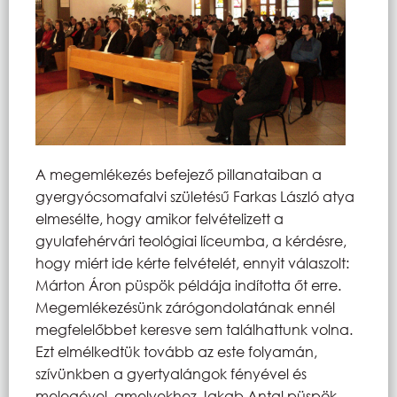
A megemlékezés befejező pillanataiban a
gyergyócsomafalvi születésű Farkas László atya
elmesélte, hogy amikor felvételizett a
gyulafehérvári teológiai líceumba, a kérdésre,
hogy miért ide kérte felvételét, ennyit válaszolt:
Márton Áron püspök példája indította őt erre.
Megemlékezésünk zárógondolatának ennél
megfelelőbbet keresve sem találhattunk volna.
Ezt elmélkedtük tovább az este folyamán,
szívünkben a gyertyalángok fényével és
melegével, amelyekhez Jakab Antal püspök