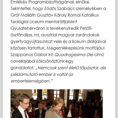
Emlékév Programbizottságának elnöke.
Tekintettel, hogy Zödös Szabolcs személyében a
Gróf Mailáth Gusztáv Károly Római Katolikus
Teológiai Líceum mentoráltjaként
Gyulafehérváron is tevékenykedik Petőfi-
ösztöndíjas, mi, ausztriai magyar zarándokok
gyertyagyújtásunkat vele és a líceum diákjaival
közösen tartottuk. Megemlékezésünk mottójául
Szappanos Gábor író
Quadragesima Die
című
novellájából kölcsönöztünk egy
gondolatot:
„Nemcsak szent életű főpásztor, de
példamutató ember is voltál az
embertelenségben.”