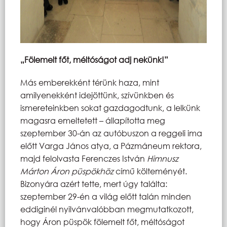
„Fölemelt főt, méltóságot adj nekünk!”
Más emberekként térünk haza, mint
amilyenekként idejöttünk, szívünkben és
ismereteinkben sokat gazdagodtunk, a lelkünk
magasra emeltetett – állapította meg
szeptember 30-án az autóbuszon a reggeli ima
előtt Varga János atya, a Pázmáneum rektora,
majd felolvasta Ferenczes István
Himnusz
Márton Áron püspökhöz
című költeményét.
Bizonyára azért tette, mert úgy találta:
szeptember 29-én a világ előtt talán minden
eddiginél nyilvánvalóbban megmutatkozott,
hogy Áron püspök fölemelt főt, méltóságot