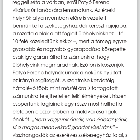
reggeli séta a várban, erről Potyó Ferenc
vikárius úr tanácsára lemondtunk. Az érseki
helynök atya nyomban előre is vezetett
bennünket a székesegyház déli kereszthajójába,
a rozetta ablak alatt foglalt ülőhelyeinkhez – fél
10 felé közeledtünk ekkor –, mert a tömeg egyre
gyorsabb és nagyobb gyarapodása közepette
csak így garantálhatta számunkra, hogy
ülőhelyeink megmaradnak. Ezúton is köszönjük
Potyó Ferenc helynök úrnak a nekünk nyújtott
ez irányú segítségét! A szentmise kezdetéig
hátralévő több mint másfél óra is tartogatott
számunkra felejthetetlen lelki élményeket, hiszen
csoportunk tagjainak egy része most hallhatta
életében először élőben a moldvai csángók
énekét.
„Nem vagyunk árvák, van édesanyánk,
ki a magas mennyekből gondot visel ránk”
–
visszhangozták az ezeréves székesegyház falai, s