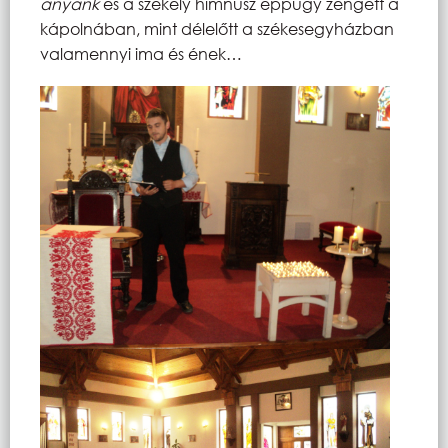
anyánk
és a székely himnusz éppúgy zengett a
kápolnában, mint délelőtt a székesegyházban
valamennyi ima és ének…