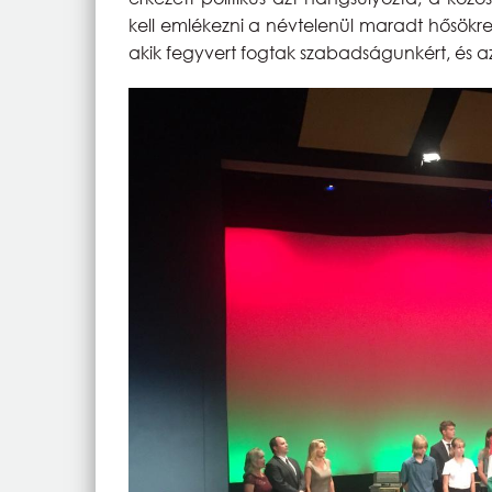
kell emlékezni a névtelenül maradt hősökre,
akik fegyvert fogtak szabadságunkért, és a