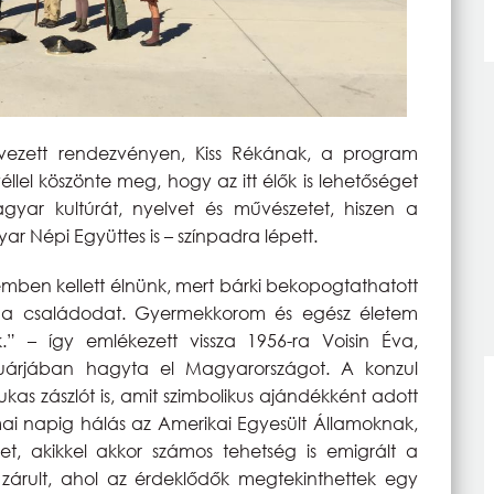
vezett rendezvényen, Kiss Rékának, a program
llel köszönte meg, hogy az itt élők is lehetőséget
ar kultúrát, nyelvet és művészetet, hiszen a
r Népi Együttes is – színpadra lépett.
emben kellett élnünk, mert bárki bekopogtathatott
y a családodat. Gyermekkorom és egész életem
” – így emlékezett vissza 1956-ra Voisin Éva,
 januárjában hagyta el Magyarországot. A konzul
kas zászlót is, amit szimbolikus ajándékként adott
ai napig hálás az Amerikai Egyesült Államoknak,
 akikkel akkor számos tehetség is emigrált a
zárult, ahol az érdeklődők megtekinthettek egy