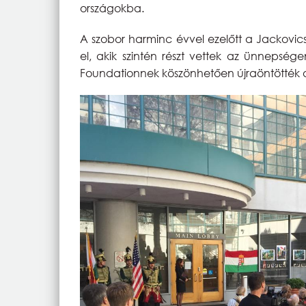
országokba.
A szobor harminc évvel ezelőtt a Jackovics
el, akik szintén részt vettek az ünnepsége
Foundationnek köszönhetően újraöntötték a G