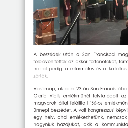
A beszédek után a San Franciscoi magya
felelevenítették az akkor történeteket, fo
napot pedig a református és a katolikus 
zárták.
Vasárnap, október 23-án San Franciscóban,
Gloria Victis emlékműnél folytatódott a
magyarok által felállított '56-os emlékmű
ünnepi beszédet. A volt kongresszusi képv
egy hely, ahol emlékezhetünk, nemcsak a
hagyniuk hazájukat, akik a kommunista