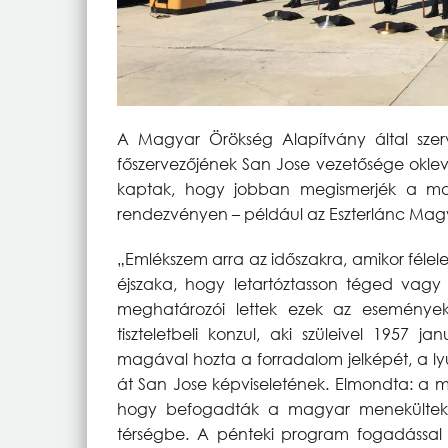
A Magyar Örökség Alapítvány által szer
főszervezőjének San Jose vezetősége oklevé
kaptak, hogy jobban megismerjék a magy
rendezvényen – például az Eszterlánc Magya
„Emlékszem arra az időszakra, amikor félel
éjszaka, hogy letartóztasson téged vag
meghatározói lettek ezek az események.
tiszteletbeli konzul, aki szüleivel 1957
magával hozta a forradalom jelképét, a lyu
át San Jose képviseletének. Elmondta: a m
hogy befogadták a magyar menekülteket,
térségbe. A pénteki program fogadással 