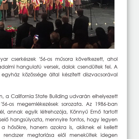
r cserkészek '56-os műsora következett, ahol
rradalmi hangulatú versek, dalok csendültek fel. A
egyház közössége által készített díszvacsorával
 a California State Building udvarán elhelyezett
z '56-os megemlékezések sorozata. Az 1986-ban
nél, annak egyik létrehozója, Könnyű Ernő tartott
iselő hangsúlyozta, mennyire fontos, hogy legyen
 hősökre, hanem azokra is, akiknek el kellett
 rendszer megtorlása elől menekültek idegen