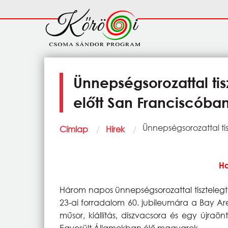
Ugrás a tartalomra
Fő
navigáció
Ünnepségsorozattal tis
előtt San Franciscóba
Morzsa
Current:
Ünnepségsorozattal tis
Címlap
Hírek
Ha
Három napos ünnepségsorozattal tisztelegt
23-ai forradalom 60. jubileumára a Bay Ar
műsor, kiállítás, díszvacsora és egy újraö
Egyesült Államokban élő magyarok.