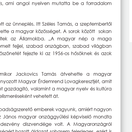
ást is, ami angol nyelven mutatta be a forradalom
 az ünneplés. Itt Széles Tamás, a szeptembertől
öntette a magyar közösséget. A sorok között sokan
kültek az Államokba. „A magyar nép a maga
emelt fejjel, szabad országban, szabad világban
öszönetét fejezte ki az 1956-os hősöknek és azok
amikor Jackovics Tamás átvehette a magyar
ányozott Magyar Érdemrend Lovagkeresztjét, amit
letét gazdagító, valamint a magyar nyelv és kultúra
lismeréseként vehetett át.
badságszerető emberek vagyunk, amiért nagyon
ász János magyar országgyűlési képviselő mondta
dezvény díszvendége volt. A Magyarországról
sségért hozott áldozat sohasem felesleges, ezért is