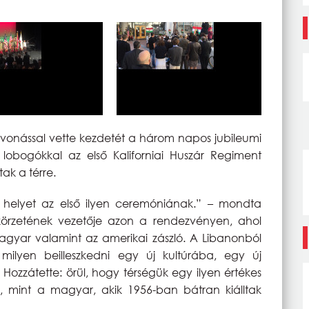
lvonással vette kezdetét a három napos jubileumi
obogókkal az első Kaliforniai Huszár Regiment
ak a térre.
helyet az első ilyen ceremóniának.” – mondta
körzetének vezetője azon a rendezvényen, ahol
yar valamint az amerikai zászló. A Libanonból
 milyen beilleszkedni egy új kultúrába, egy új
Hozzátette: örül, hogy térségük egy ilyen értékes
, mint a magyar, akik 1956-ban bátran kiálltak