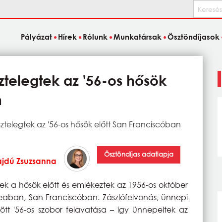
Keresés
Pályázat
Hírek
Rólunk
Munkatársak
Ösztöndíjasok
ztelegtek az '56-os hősök
n
ztelegtek az '56-os hősök előtt San Franciscóban
Ösztöndíjas adatlapja
jdú Zsuzsanna
ek a hősök előtt és emlékeztek az 1956-os október
eaban, San Franciscóban. Zászlófelvonás, ünnepi
ntött '56-os szobor felavatása – így ünnepeltek az