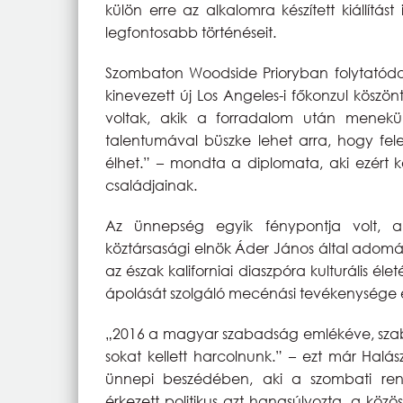
külön erre az alkalomra készített kiállít
legfontosabb történéseit.
Szombaton Woodside Prioryban folytatódott
kinevezett új Los Angeles-i főkonzul kösz
voltak, akik a forradalom után mene
talentumával büszke lehet arra, hogy fel
élhet.” – mondta a diplomata, aki ezért k
családjainak.
Az ünnepség egyik fénypontja volt, 
köztársasági elnök Áder János által adom
az észak kaliforniai diaszpóra kulturális é
ápolását szolgáló mecénási tevékenysége e
„2016 a magyar szabadság emlékéve, sza
sokat kellett harcolnunk.” – ezt már Hal
ünnepi beszédében, aki a szombati ren
érkezett politikus azt hangsúlyozta, a közö