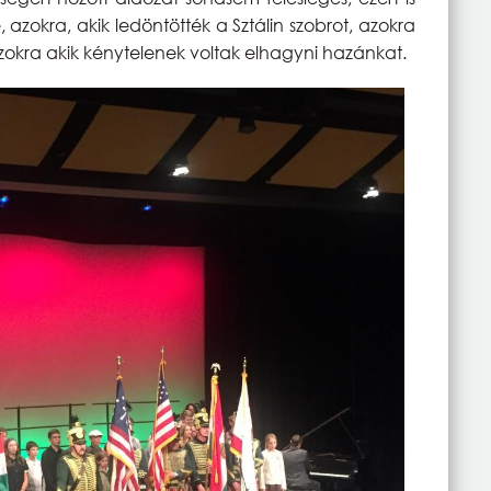
 azokra, akik ledöntötték a Sztálin szobrot, azokra
zokra akik kénytelenek voltak elhagyni hazánkat.