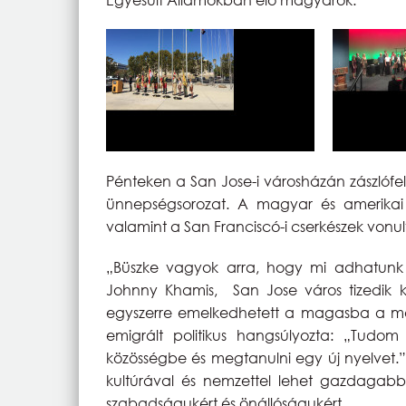
Pénteken a San Jose-i városházán zászlófe
ünnepségsorozat. A magyar és amerikai l
valamint a San Franciscó-i cserkészek vonult
„Büszke vagyok arra, hogy mi adhatunk 
Johnny Khamis, San Jose város tizedik 
egyszerre emelkedhetett a magasba a mag
emigrált politikus hangsúlyozta: „Tudom
közösségbe és megtanulni egy új nyelvet.” 
kultúrával és nemzettel lehet gazdagabb
szabadságukért és önállóságukért.