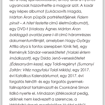
ugyancsak hazavihette a magyar szót. A kosár
egy képes albumot (Lukácsovits Magda,
Márton Áron püspök portréfestőjének
Fidem
pinxit – A hitet festette
című életműalbumát),
egy DVD-t (Maksay Ágnes
Márton Áron
boldoggá avatási pere I–III
című háromrészes
dokumentumfilmjét, amelyben Nagy-György
Attila atya is fontos szerepben tűnik fel), egy
Reményik Sándor-verseskötetet
(Valaki értem
imádkozott),
egy Dsida Jenő-verseskötetet
(Édesanyám keze),
egy Toldi-regényt
(Sumonyi
Zoltán: Vitéz nagyfalui Toldi Miklós),
egy 2017.
évi Katolikus Kalendáriumot, egy 2017. évi
forgatós felnőtt- és egy forgatós gyermek-
falinaptárat tartalmazott és Csonkáné Simon
Ildikó nyerte el. Mindazon játékosokat pedig,
akiknek nem kedvezett a szerencse, a
játékfelhívásnak megfelelően kivétel nélkül