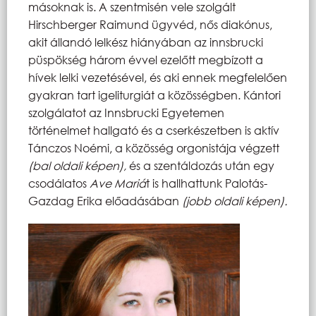
másoknak is. A szentmisén vele szolgált
Hirschberger Raimund ügyvéd, nős diakónus,
akit állandó lelkész hiányában az innsbrucki
püspökség három évvel ezelőtt megbízott a
hívek lelki vezetésével, és aki ennek megfelelően
gyakran tart igeliturgiát a közösségben. Kántori
szolgálatot az Innsbrucki Egyetemen
történelmet hallgató és a cserkészetben is aktív
Tánczos Noémi, a közösség orgonistája végzett
(bal oldali képen),
és a szentáldozás után egy
csodálatos
Ave Mariá
t is hallhattunk Palotás-
Gazdag Erika előadásában
(jobb oldali képen).