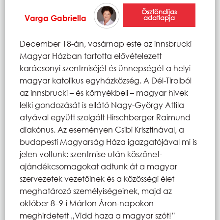
Ösztöndíjas
Varga Gabriella
adatlapja
December 18-án, vasárnap este az innsbrucki
Magyar Házban tartotta elővételezett
karácsonyi szentmiséjét és ünnepségét a helyi
magyar katolikus egyházközség. A Dél-Tirolból
az innsbrucki – és környékbeli – magyar hívek
lelki gondozását is ellátó Nagy-György Attila
atyával együtt szolgált Hirschberger Raimund
diakónus. Az eseményen Csibi Krisztinával, a
budapesti Magyarság Háza igazgatójával mi is
jelen voltunk: szentmise után köszönet-
ajándékcsomagokat adtunk át a magyar
szervezetek vezetőinek és a közösségi élet
meghatározó személyiségeinek, majd az
október 8–9-i Márton Áron-napokon
meghirdetett „Vidd haza a magyar szót!”