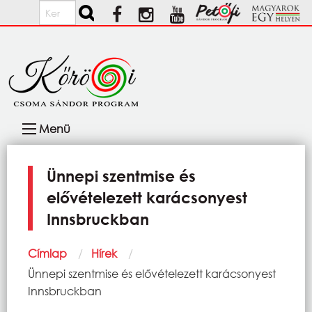
Ugrás a tartalomra
Keresés
Fő
Menü
navigáció
Ünnepi szentmise és
elővételezett karácsonyest
Innsbruckban
Morzsa
Címlap
Hírek
Current:
Ünnepi szentmise és elővételezett karácsonyest
Innsbruckban