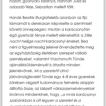
hozott, gyönyörű kislánya, Hannah Júlia és
odaadó férje, Sebastian mellett tölti.
Hanák Beatrix liturgiafelelős azonban az ifjú
kismamát is derekasan képviselte a szentmisét
követő ünnepségen: miután a karácsonyfán
égő gyertyák fénye mellett elénekeltük a
Stille
nacht heilige nacht
karácsonyi éneket, Bea
néni a figyelmesség jeleivel örvendeztette meg
az egyházközség életében szerepet vállaló
személyeket, valamint Wachsmuth Tünde
ajándékküldeményét is átadta minden
jelenlévőnek.
Mi a szeretet?
című
jókívánságlevelét Tünde egy 4–8 éves gyerekek
körében végzett tudományos felmérés alapján
állította össze, az idézett válaszszemelvényekkel
kívánva mindenkinek, hogy
„a mi kis karácsonyi
szobánkban is ott legyen a szeretet és a