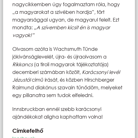
nagycikkemben úgy fogalmaztam róla, hogy
„a magyarokat a szívében hordja”, tört
magyarsággal ugyan, de magyarul felelt. Ezt
mondta:
„A szívemben kicsit én is magyar
vagyok!”
Olvasom azóta is Wachsmuth Tünde
jókívánságlevelét, újra- és újraolvasom a
Rikkancs
(a tiroli magyarok tájékoztatója)
decemberi számában közölt,
Karácsonyi levél
Jézustól
című írását, és közben Hirschberger
Raimund diakónus szavain tűnődöm, melyeket
egy pillanatra sem tudok elfeledni.
Innsbruckban ennél szebb karácsonyi
ajándékokat aligha kaphattam volna!
Címkefelhő