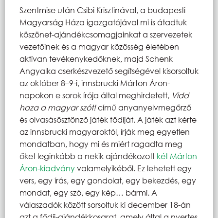
Szentmise után Csibi Krisztinával, a budapesti
Magyarság Háza igazgatójával mi is átadtuk
köszönet-ajándékcsomagjainkat a szervezetek
vezetőinek és a magyar közösség életében
aktívan tevékenykedőknek, majd Schenk
Angyalka cserkészvezető segítségével kisorsoltuk
az október 8–9-i, innsbrucki Márton Áron-
napokon e sorok írója által meghirdetett,
Vidd
haza a magyar szót!
című anyanyelvmegőrző
és olvasásösztönző játék fődíját. A játék azt kérte
az innsbrucki magyaroktól, írják meg egyetlen
mondatban, hogy mi és miért ragadta meg
őket leginkább a nekik ajándékozott
két Márton
Áron-kiadvány
valamelyikéből. Ez lehetett egy
vers, egy írás, egy gondolat, egy bekezdés, egy
mondat, egy szó, egy kép… bármi. A
válaszadók között sorsoltuk ki december 18-án
azt a fődíj-ajándékkosarat, amely által a nyertes