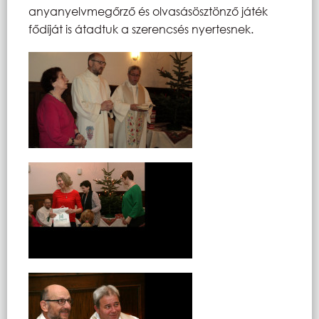
anyanyelvmegőrző és olvasásösztönző játék
fődíját is átadtuk a szerencsés nyertesnek.