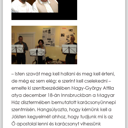
– Isten szavát meg kell hallani és meg kell érteni,
de még ez sem elég: e szerint kell cselekedni –
emelte ki szentbeszédében Nagy-György Attila
atya december 18-án Innsbruckban a Magyar
Ház dísztermében bemutatott karácsonyünnepi
szentmisén. Hangsúlyozta, hogy kérnünk kell a
Jóisten kegyelmét ahhoz, hogy tudjunk mi is az
Ő apostolai lenni és karácsonyt vihessünk