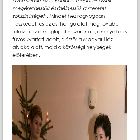
gyermekekhez hasonlóan meghallhassuk,
megérezhessük és átélhessük a szeretet
sokszínűségét”.
Mindehhez ragyogóan
illeszkedett és az est hangulatát még tovább
fokozta az a meglepetés-szerenád, amelyet egy
fúvós kvartett adott, először a Magyar Ház
ablaka alatt, majd a közösségi helyiségek
előterében.