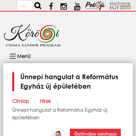
Ugrás a tartalomra
Keresés
Fő
Menü
navigáció
Ünnepi hangulat a Református
Egyház új épületében
Morzsa
Címlap
Hírek
Current:
Ünnepi hangulat a Református Egyház új
épületében
Ösztöndíjas adatlapja