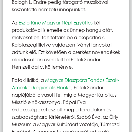
Balogh L. Endre pedig tárogató muzsikával
köszöntötte nemzeti ünnepünket.
Az
Eszterlánc Magyar Népi Együttes
két
produkcióval is emelte az ünnep hangulatát,
melyeket én tanítottam be a csoportnak.
Kalotaszegi illetve vajdaszentiványi táncokat
adtunk elő. Ezt követően a cserkész növendékek
előadásában csendült fel Petőfi Sándor:
Nemzeti dal c. költeménye.
Pataki Ildikó, a
Magyar Diaszpóra Tanács Észak-
Amerikai Regionális Elnöke
, Petőfi Sándor
naplójából olvasott fel, míg a Magyar Katolikus
Misszió elnökasszonya, Pápai Éva
érdekességeket osztott meg a forradalom és
szabadságharc történetéről. Szabó Éva, az Örly
Múzeum a Magyar Kultúráért vezetője, Túrmezei
Erzsébet: A magyar fa című versét adta elő.