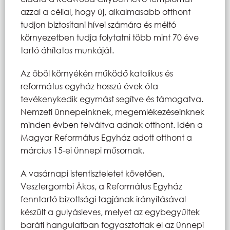
azzal a céllal, hogy új, alkalmasabb otthont
tudjon biztosítani hívei számára és méltó
környezetben tudja folytatni több mint 70 éve
tartó áhítatos munkáját.
Az öböl környékén működő katolikus és
református egyház hosszú évek óta
tevékenykedik egymást segítve és támogatva.
Nemzeti ünnepeinknek, megemlékezéseinknek
minden évben felváltva adnak otthont. Idén a
Magyar Református Egyház adott otthont a
március 15-ei ünnepi műsornak.
A vasárnapi istentiszteletet követően,
Vesztergombi Ákos, a Református Egyház
fenntartó bizottsági tagjának irányításával
készült a gulyásleves, melyet az egybegyűltek
baráti hangulatban fogyasztottak el az ünnepi