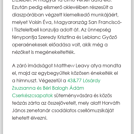
Ezután pedig elismerő oklevélben részesült a
diaszpórában végzett kiemelkedő munkájáért,
melyet Voisin Éva, Magyarország San Franciscó-
i Tiszteletbeli konzulja adott át. Az ünnepség
fénypontja Szeredy Krisztina és Leblanc Győző
operaénekesek előadása volt, akik még a
nézőket is megénekeltették.
A záró imádságot Matthew Leavy atya mondta
el, majd az egybegyűltek közösen énekelték el
a himnuszt. Végezetül a
43&77 Lósárdy
Zsuzsanna és Béri Balogh Ádám
Cserkészcsapatok
süteményvására és közös
teázás zárta az összejövetelt, mely alatt Horváth
János zenetanár csodálatos csellómuzsikáját
lehetett élvezni.