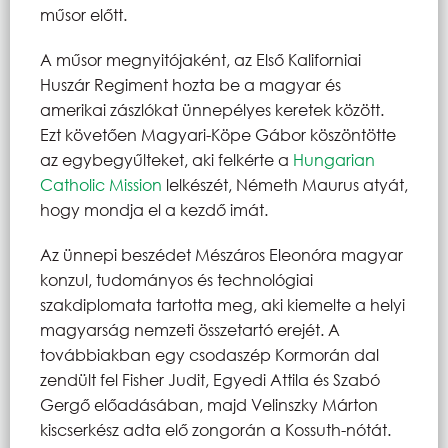
műsor előtt.
A műsor megnyitójaként, az Első Kaliforniai
Huszár Regiment hozta be a magyar és
amerikai zászlókat ünnepélyes keretek között.
Ezt követően Magyari-Köpe Gábor köszöntötte
az egybegyűlteket, aki felkérte a
Hungarian
Catholic Mission
lelkészét, Németh Maurus atyát,
hogy mondja el a kezdő imát.
Az ünnepi beszédet Mészáros Eleonóra magyar
konzul, tudományos és technológiai
szakdiplomata tartotta meg, aki kiemelte a helyi
magyarság nemzeti összetartó erejét. A
továbbiakban egy csodaszép Kormorán dal
zendült fel Fisher Judit, Egyedi Attila és Szabó
Gergő előadásában, majd Velinszky Márton
kiscserkész adta elő zongorán a Kossuth-nótát.