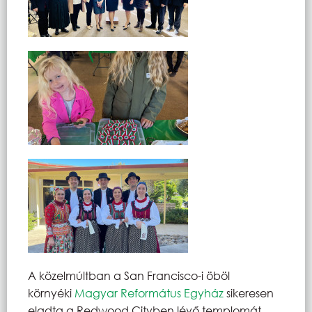
A közelmúltban a San Francisco-i öböl
környéki
Magyar Református Egyház
sikeresen
eladta a Redwood Cityben lévő templomát