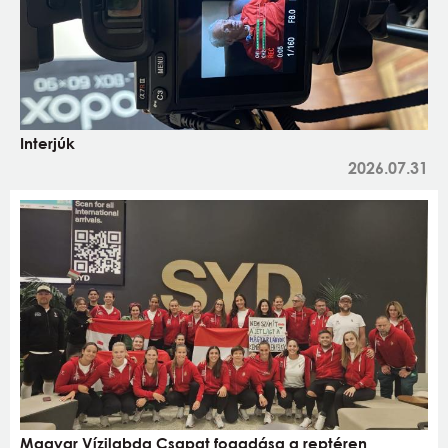
Interjúk
2026.07.31
Magyar Vízilabda Csapat fogadása a reptéren