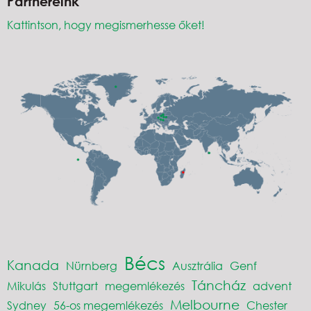
Partnereink
Kattintson, hogy megismerhesse őket!
Bécs
Kanada
Nürnberg
Ausztrália
Genf
Táncház
Mikulás
Stuttgart
megemlékezés
advent
Melbourne
Sydney
56-os megemlékezés
Chester