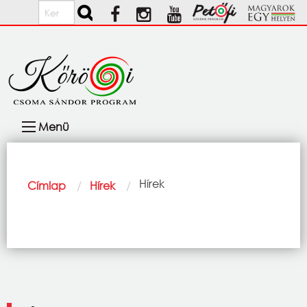
Ugrás a tartalomra
Keresés
Fő
Menü
navigáció
Morzsa
Current:
Hírek
Címlap
Hírek