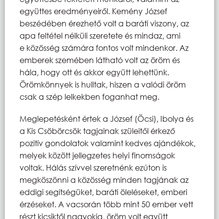
együttes eredményeiről. Kemény József
beszédében érezhető volt a baráti viszony, az
apa feltétel nélküli szeretete és mindaz, ami
e közösség számára fontos volt mindenkor. Az
emberek szemében látható volt az öröm és
hála, hogy ott és akkor együtt lehettünk.
Örömkönnyek is hulltak, hiszen a valódi öröm
csak a szép lelkekben foganhat meg.
Meglepetésként értek a József (Öcsi), Ibolya és
a Kis Csöbörcsök tagjainak szüleitől érkező
pozitív gondolatok valamint kedves ajándékok,
melyek között jellegzetes helyi finomságok
voltak. Hálás szívvel szeretnénk ezúton is
megköszönni a közösség minden tagjának az
eddigi segítségüket, baráti öleléseket, emberi
érzéseket. A vacsorán több mint 50 ember vett
részt kicsiktől nagyokig, öröm volt együtt