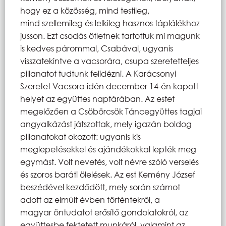
hogy ez a közösség, mind testileg,
mind szellemileg és lelkileg hasznos táplálékhoz
jusson. Ezt csodás ötletnek tartottuk mi magunk
is kedves párommal, Csabával, ugyanis
visszatekintve a vacsorára, csupa szeretetteljes
pillanatot tudtunk felidézni. A Karácsonyi
Szeretet Vacsora idén december 14-én kapott
helyet az együttes naptárában. Az estet
megelőzően a Csöbörcsök Táncegyüttes tagjai
angyalkázást játszottak, mely igazán boldog
pillanatokat okozott: ugyanis kis
meglepetésekkel és ajándékokkal lepték meg
egymást. Volt nevetés, volt névre szóló verselés
és szoros baráti ölelések. Az est Kemény József
beszédével kezdődött, mely során számot
adott az elmúlt évben történtekről, a
magyar öntudatot erősítő gondolatokról, az
együttesbe fektetett munkáról, valamint az