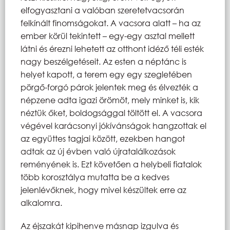
elfogyasztani a valóban szeretetvacsorán
felkínált finomságokat. A vacsora alatt – ha az
ember körül tekintett – egy-egy asztal mellett
látni és érezni lehetett az otthont idéző téli esték
nagy beszélgetéseit. Az esten a néptánc is
helyet kapott, a terem egy egy szegletében
pörgő-forgó párok jelentek meg és élvezték a
népzene adta igazi örömöt, mely minket is, kik
néztük őket, boldogsággal töltött el. A vacsora
végével karácsonyi jókívánságok hangzottak el
az együttes tagjai között, ezekben hangot
adtak az új évben való újratalálkozások
reményének is. Ezt követően a helybeli fiatalok
több korosztálya mutatta be a kedves
jelenlévőknek, hogy mivel készültek erre az
alkalomra.
Az éjszakát kipihenve másnap izgulva és