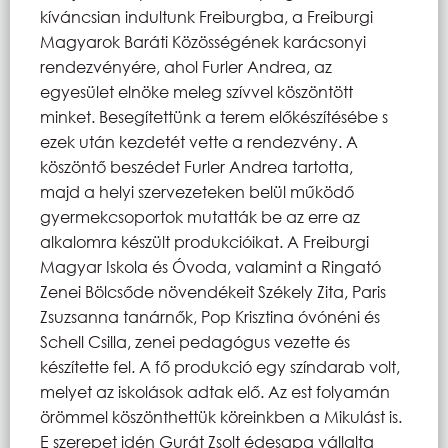
kíváncsian indultunk Freiburgba, a Freiburgi
Magyarok Baráti Közösségének karácsonyi
rendezvényére, ahol Furler Andrea, az
egyesület elnöke meleg szívvel köszöntött
minket. Besegítettünk a terem előkészítésébe s
ezek után kezdetét vette a rendezvény. A
köszöntő beszédet Furler Andrea tartotta,
majd a helyi szervezeteken belül működő
gyermekcsoportok mutatták be az erre az
alkalomra készült produkcióikat. A Freiburgi
Magyar Iskola és Óvoda, valamint a Ringató
Zenei Bölcsőde növendékeit Székely Zita, Paris
Zsuzsanna tanárnők, Pop Krisztina óvónéni és
Schell Csilla, zenei pedagógus vezette és
készítette fel. A fő produkció egy színdarab volt,
melyet az iskolások adtak elő. Az est folyamán
örömmel köszönthettük köreinkben a Mikulást is.
E szerepet idén Gurát Zsolt édesapa vállalta