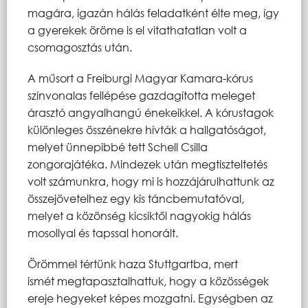
magára, igazán hálás feladatként élte meg, így
a gyerekek öröme is el vitathatatlan volt a
csomagosztás után.
A műsort a Freiburgi Magyar Kamara-kórus
színvonalas fellépése gazdagította meleget
árasztó angyalhangú énekeikkel. A kórustagok
különleges összénekre hívták a hallgatóságot,
melyet ünnepibbé tett Schell Csilla
zongorajátéka. Mindezek után megtiszteltetés
volt számunkra, hogy mi is hozzájárulhattunk az
összejövetelhez egy kis táncbemutatóval,
melyet a közönség kicsiktől nagyokig hálás
mosollyal és tapssal honorált.
Örömmel tértünk haza Stuttgartba, mert
ismét megtapasztalhattuk, hogy a közösségek
ereje hegyeket képes mozgatni. Egységben az