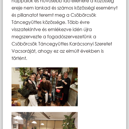
nappalok és hűvösebb idő ellenére a közösség
ereje nem lankad és számos közösségi eseményt
és pillanatot teremt meg a Csöbörcsök
Táncegyüttes közössége. Több évre
visszatekintve és emlékezve idén újra
megszervezte a fogadószervezetünk a
Csöbörcsök Táncegyüttes Karácsonyi Szeretet
Vacsoráját, ahogy ez az elmúlt években is
történt.