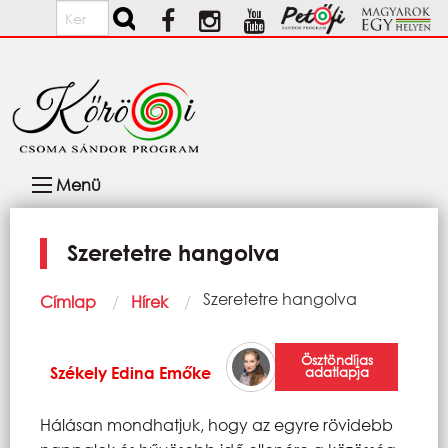
Ugrás a tartalomra
Keresés
Fő
Menü
navigáció
Szeretetre hangolva
Morzsa
Current:
Szeretetre hangolva
Címlap
Hírek
Ösztöndíjas
Székely Edina Emőke
adatlapja
Hálásan mondhatjuk, hogy az egyre rövidebb