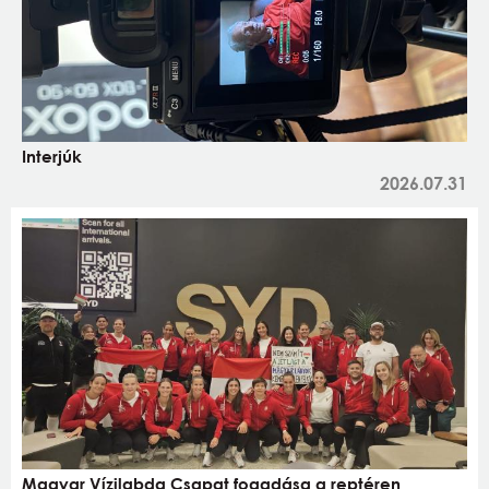
Interjúk
2026.07.31
Magyar Vízilabda Csapat fogadása a reptéren