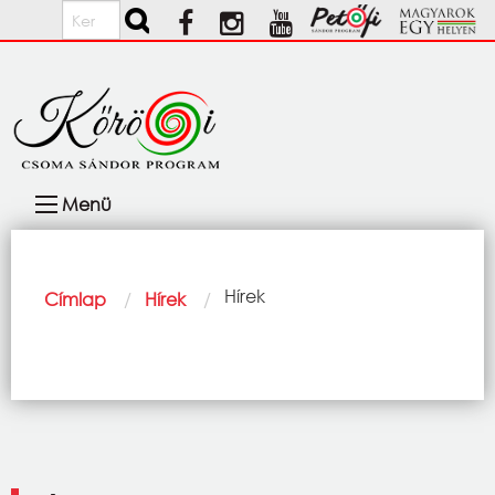
Ugrás a tartalomra
Keresés
Fő
Menü
navigáció
Morzsa
Current:
Hírek
Címlap
Hírek