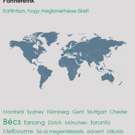
Partnereink
Kattintson, hogy megismerhesse őket!
Montreál
Sydney
Nürnberg
Genf
Stuttgart
Chester
Bécs
farsang
toronto
Zürich
München
Melbourne
56-os megemlékezés
advent
Mikulás