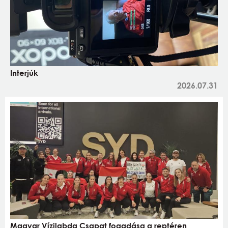
Interjúk
2026.07.31
Magyar Vízilabda Csapat fogadása a reptéren