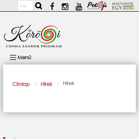
Ugrás a tartalomra
Keresés
Fő
Menü
navigáció
Morzsa
Current:
Hírek
Címlap
Hírek