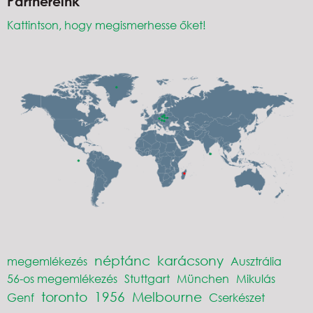
Partnereink
Kattintson, hogy megismerhesse őket!
néptánc
karácsony
megemlékezés
Ausztrália
56-os megemlékezés
Stuttgart
München
Mikulás
toronto
1956
Melbourne
Genf
Cserkészet