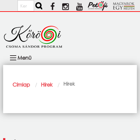
Ugrás a tartalomra
Keresés
Fő
Menü
navigáció
Morzsa
Current:
Hírek
Címlap
Hírek