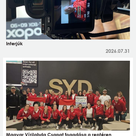
Interjúk
2026.07.31
Magyar Vízilabda Csapat fogadása a reptéren