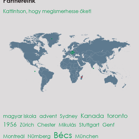
Partnereink
Kattintson, hogy megismerhesse őket!
Kanada
toronto
magyar iskola
advent
Sydney
1956
Zürich
Chester
Mikulás
Stuttgart
Genf
Bécs
Montreál
Nürnberg
München