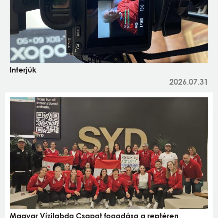
Interjúk
2026.07.31
Magyar Vízilabda Csapat fogadása a reptéren