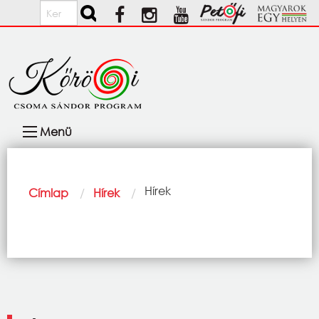
Ugrás a tartalomra
Keresés
Fő
Menü
navigáció
Morzsa
Current:
Hírek
Címlap
Hírek