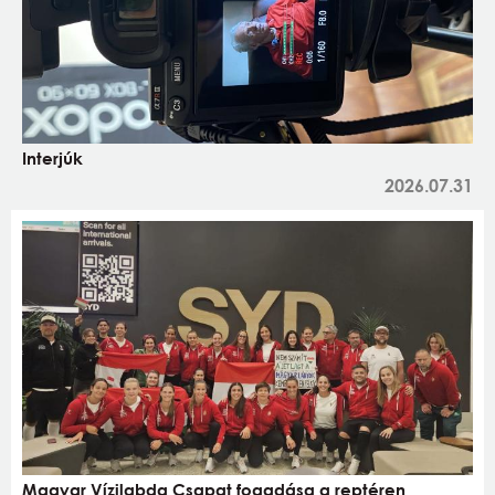
Interjúk
2026.07.31
Magyar Vízilabda Csapat fogadása a reptéren