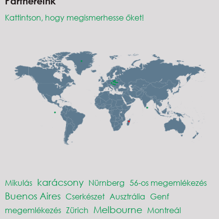
Partnereink
Kattintson, hogy megismerhesse őket!
karácsony
Mikulás
Nürnberg
56-os megemlékezés
Buenos Aires
Cserkészet
Ausztrália
Genf
Melbourne
megemlékezés
Zürich
Montreál