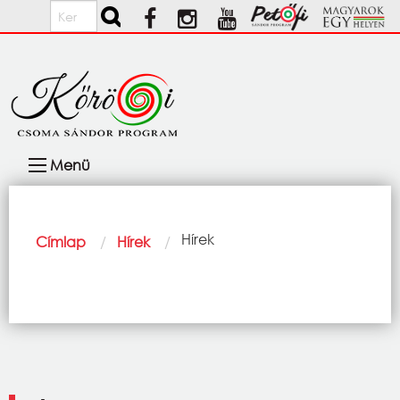
Ugrás a tartalomra
Keresés
Fő
Menü
navigáció
Morzsa
Current:
Hírek
Címlap
Hírek