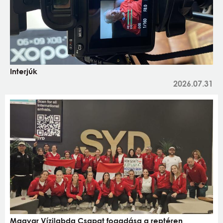
Interjúk
2026.07.31
Magyar Vízilabda Csapat fogadása a reptéren