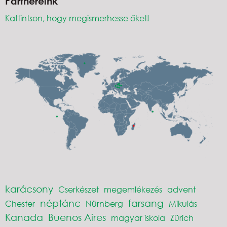
Partnereink
Kattintson, hogy megismerhesse őket!
karácsony
Cserkészet
megemlékezés
advent
néptánc
farsang
Chester
Nürnberg
Mikulás
Kanada
Buenos Aires
magyar iskola
Zürich