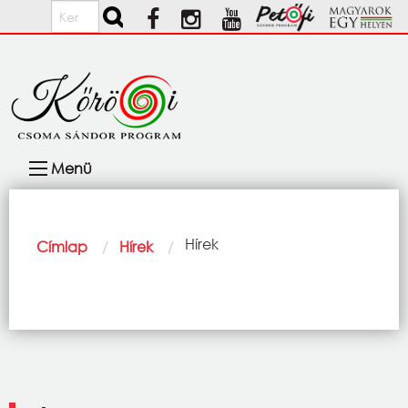
Ugrás a tartalomra
Keresés
Fő
Menü
navigáció
Morzsa
Current:
Hírek
Címlap
Hírek