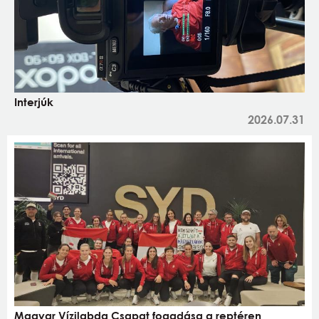
Interjúk
2026.07.31
Magyar Vízilabda Csapat fogadása a reptéren