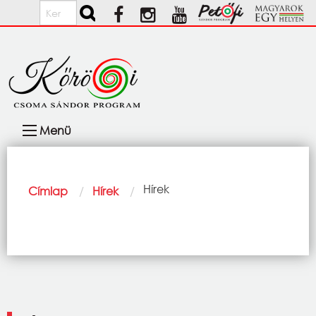
Ugrás a tartalomra
Keresés
Fő
Menü
navigáció
Morzsa
Current:
Hírek
Címlap
Hírek