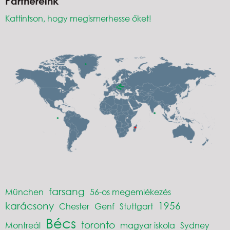
Partnereink
Kattintson, hogy megismerhesse őket!
farsang
München
56-os megemlékezés
karácsony
1956
Chester
Genf
Stuttgart
Bécs
toronto
Montreál
magyar iskola
Sydney