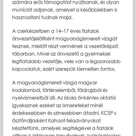
számára erős támogatást nyújtsanak, és olyan
muníciót adjanak, amelyet a későbbiekben is
hasznosítani tudnak majd.
A cserkészetben a 14–17 éves fiatalok
őrsvezetőjelöltként magyarságismereti vizsgát
tesznek, mielőtt részt vennének a vezetőképző
táborban. Mivel az őrsvezető a gyermekek
legfiatalabb vezetője, vele van a legszorosabb
kapcsolatuk, ezért szerepük kiemelten fontos.
A magyarságismereti vizsga magyar
irodalomból, történelemből, földrajzból és
nyelvismeretből áll. Az iskola önkéntes oktatói
igyekeznek ezeket az ismereteket minél
érdekesebben és színesebben átadni. KCSP-s
ösztöndíjasként Kahoot-feladványokat
készítettünk, amelyek segítségével a fiatalok
otthon is játékosan tanulhatnak, kvízkérdésekre