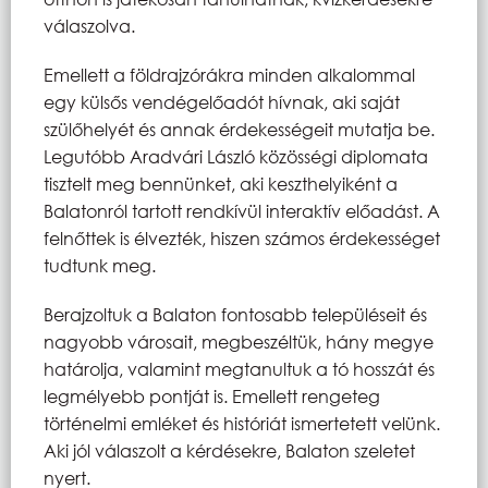
válaszolva.
Emellett a földrajzórákra minden alkalommal
egy külsős vendégelőadót hívnak, aki saját
szülőhelyét és annak érdekességeit mutatja be.
Legutóbb Aradvári László közösségi diplomata
tisztelt meg bennünket, aki keszthelyiként a
Balatonról tartott rendkívül interaktív előadást. A
felnőttek is élvezték, hiszen számos érdekességet
tudtunk meg.
Berajzoltuk a Balaton fontosabb településeit és
nagyobb városait, megbeszéltük, hány megye
határolja, valamint megtanultuk a tó hosszát és
legmélyebb pontját is. Emellett rengeteg
történelmi emléket és históriát ismertetett velünk.
Aki jól válaszolt a kérdésekre, Balaton szeletet
nyert.