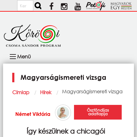
Ugrás a tartalomra
Keresés
Fő
Menü
navigáció
Magyarságismereti vizsga
Morzsa
Current:
Magyarságismereti vizsga
Címlap
Hírek
Ösztöndíjas
Német Viktória
adatlapja
Így készülnek a chicagói