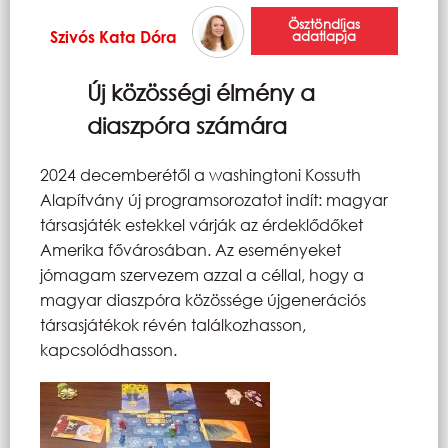
Ösztöndíjas
Szivós Kata Dóra
adatlapja
Új közösségi élmény a
diaszpóra számára
2024 decemberétől a washingtoni Kossuth
Alapítvány új programsorozatot indít: magyar
társasjáték estekkel várják az érdeklődőket
Amerika fővárosában. Az eseményeket
jómagam szervezem azzal a céllal, hogy a
magyar diaszpóra közössége újgenerációs
társasjátékok révén találkozhasson,
kapcsolódhasson.