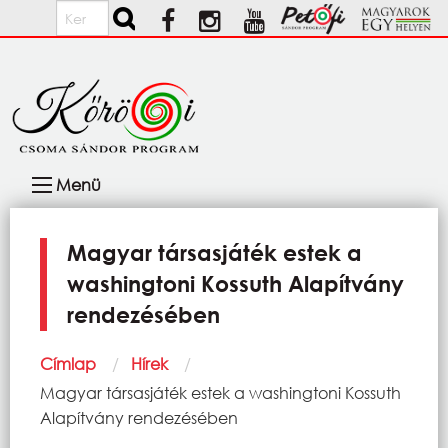
Ugrás a tartalomra
Keresés
Fő
Menü
navigáció
Magyar társasjáték estek a
washingtoni Kossuth Alapítvány
rendezésében
Morzsa
Címlap
Hírek
Current:
Magyar társasjáték estek a washingtoni Kossuth
Alapítvány rendezésében