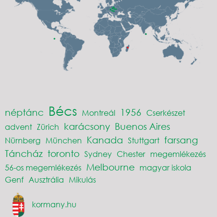
Bécs
néptánc
1956
Montreál
Cserkészet
karácsony
Buenos Aires
advent
Zürich
Kanada
farsang
Nürnberg
München
Stuttgart
Táncház
toronto
Sydney
Chester
megemlékezés
Melbourne
56-os megemlékezés
magyar iskola
Genf
Ausztrália
Mikulás
kormany.hu