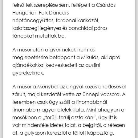
felnőttek szereplése sem, fellépett a Csárdás
Hungarian Folk Dancers
néptáncegyüttes, tardonai karikázót,
kalotaszegi legényes és bonchidai páros
táncokat mutattak be.
A műsor után a gyermekek nem kis
meglepetésére betoppant a Mikulás, aki apró
ajándékokkal kedveskedett az austini
gyerekeknek.
A műsor a Menyből az angyal közös éneklésével
zárult, majd kezdetét vette az ünnepi vacsora. A
teremben csak úgy szállt a finomabbnál
finomabb magyar ételek illata. Mint ahogyan a
mesékben a „terülj, terülj asztalkán”, úgy itt is
volt mindenféle ízletes falat, a bejglitől, a rétesen
át, a gulyáson keresztül a töltött káposztáig.