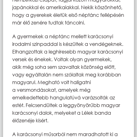
japánokkal és amerikaiakkal. Nekik köszönhető,
hogy a gyerekek életük első néptánc fellépésén
már élő zenére tudtak táncolni.
A gyermekek a néptánc mellett karácsonyi
irodalmi színpaddal is készültek a vendégeknek.
Elhangzottak a leghíresebb magyar karácsonyi
versek és énekek. Voltak olyan gyermekek,
akik még soha sem szavaltak közönség előtt,
vagy egyáltalán nem szólaltak meg korábban
magyarul. Megható volt hallgatni
a versmondásokat, amelyek még
emelkedettebb hangulatúvá varázsolták az
estét. Felcsendültek a leggyönyörűbb magyar
karácsonyi dalok, melyeket a Lélek banda
élőzenéje kísért.
A karácsonyi műsorból nem maradhatott ki a