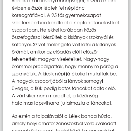
várták a karácsonyi ünnepséget, hiszen az idei
évben először léptek fel néptánc
koreográfiával. A 25 fős gyermekcsapat
szeptemberben kezdte el a néptánctanulást két
csoportban. Hetekkel korábban közös
összefogással készültek a kislányok szoknyái és
kötényei. Szívet melengető volt látni a kislányok
örömét, amikor az előadás előtt először
felvehették magyar viseleteiket. Nagy-nagy
örömmel próbálgatták, hogy mennyire pörög a
szoknyájuk. A kicsik népi játékokat mutattak be.
A nagyok csoportjából a lányok somogyi
üveges, a fiúk pedig botos táncokat adtak elő.
A várt siker nem maradt el, a közönség
hatalmas tapsviharral jutalmazta a táncokat.
Az estén a talpalávalót a Lélek banda húzta,
amely helyi amatőr zenészekből verbuválódott
nemzetközi csapat, tagjai között magyarokkal,