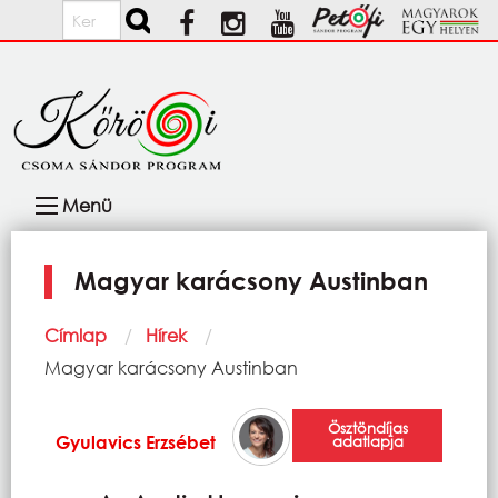
Ugrás a tartalomra
Keresés
Fő
Menü
navigáció
Magyar karácsony Austinban
Morzsa
Címlap
Hírek
Current:
Magyar karácsony Austinban
Ösztöndíjas
Gyulavics Erzsébet
adatlapja