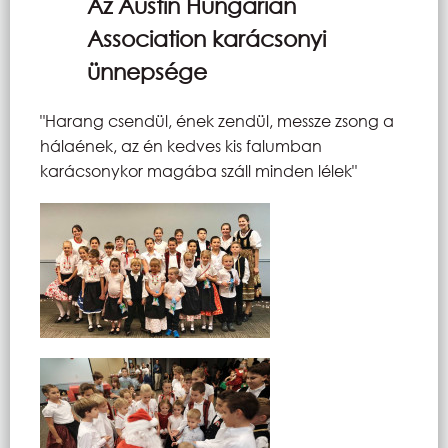
Az Austin Hungarian
Association karácsonyi
ünnepsége
"Harang csendül, ének zendül, messze zsong a
hálaének, az én kedves kis falumban
karácsonykor magába száll minden lélek"