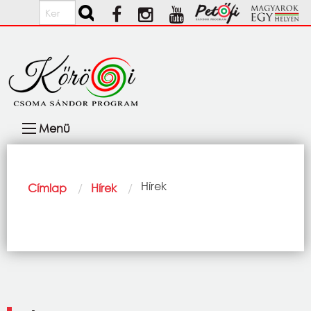
Ugrás a tartalomra
Keresés
Fő
Menü
navigáció
Morzsa
Current:
Hírek
Címlap
Hírek