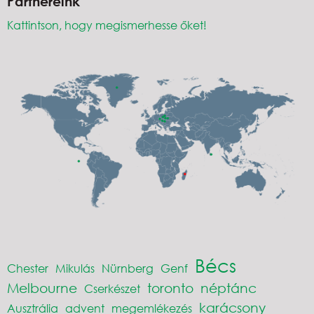
Partnereink
Kattintson, hogy megismerhesse őket!
Bécs
Chester
Mikulás
Nürnberg
Genf
Melbourne
toronto
néptánc
Cserkészet
karácsony
Ausztrália
advent
megemlékezés