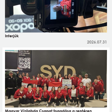
Interjúk
2026.07.31
Magyar Vízilabda Csapat fogadása a reptéren