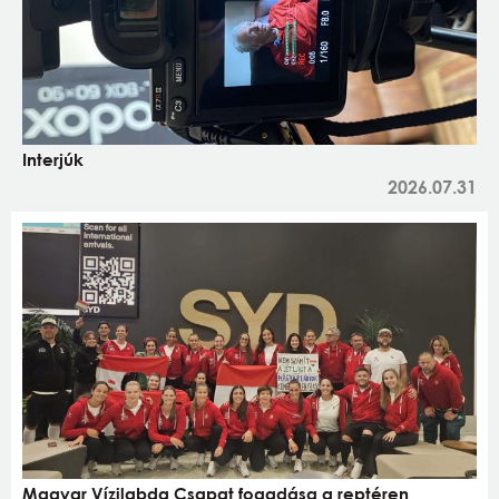
Interjúk
2026.07.31
Magyar Vízilabda Csapat fogadása a reptéren