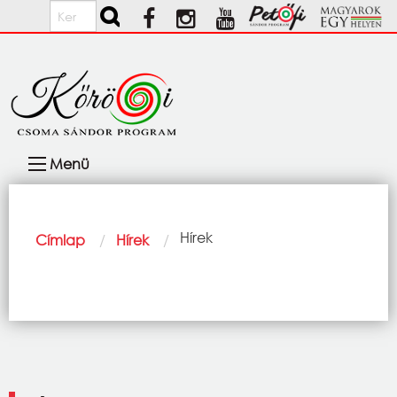
Ugrás a tartalomra
Keresés
Fő
Menü
navigáció
Morzsa
Current:
Hírek
Címlap
Hírek