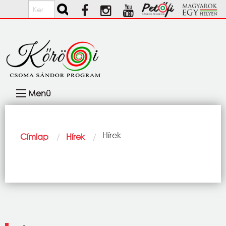
Ugrás a tartalomra
Keresés
Fő
Menü
navigáció
Morzsa
Current:
Hírek
Címlap
Hírek