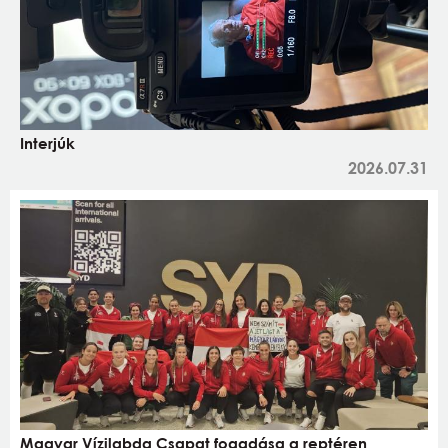
Interjúk
2026.07.31
Magyar Vízilabda Csapat fogadása a reptéren