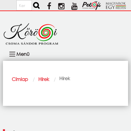
Ugrás a tartalomra
Keresés
Fő
Menü
navigáció
Morzsa
Current:
Hírek
Címlap
Hírek