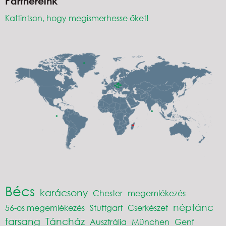
Partnereink
Kattintson, hogy megismerhesse őket!
Bécs
karácsony
Chester
megemlékezés
néptánc
56-os megemlékezés
Stuttgart
Cserkészet
farsang
Táncház
Ausztrália
München
Genf