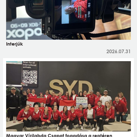
Interjúk
2026.07.31
Magyar Vízilabda Csapat fogadása a reptéren