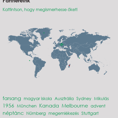
Partnereink
Kattintson, hogy megismerhesse őket!
farsang
magyar iskola
Ausztrália
Sydney
Mikulás
1956
Kanada
Melbourne
München
advent
néptánc
Nürnberg
megemlékezés
Stuttgart