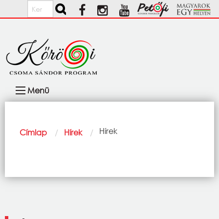
Ugrás a tartalomra
Keresés
Fő
Menü
navigáció
Morzsa
Current:
Hírek
Címlap
Hírek