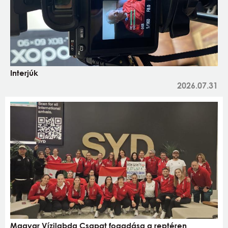
Interjúk
2026.07.31
Magyar Vízilabda Csapat fogadása a reptéren