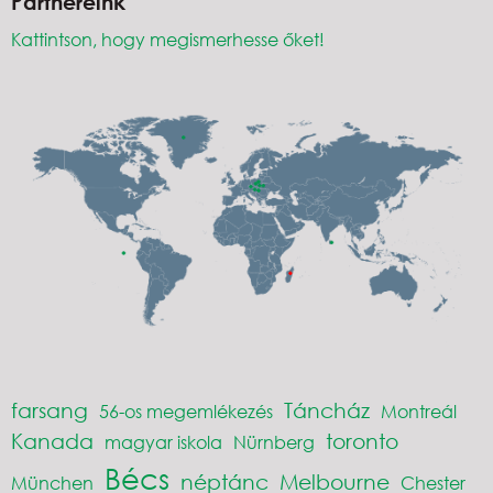
Partnereink
Kattintson, hogy megismerhesse őket!
farsang
Táncház
56-os megemlékezés
Montreál
Kanada
toronto
magyar iskola
Nürnberg
Bécs
néptánc
Melbourne
München
Chester