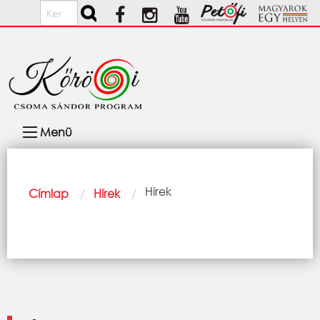
Ugrás a tartalomra
Keresés
Fő
Menü
navigáció
Morzsa
Current:
Hírek
Címlap
Hírek