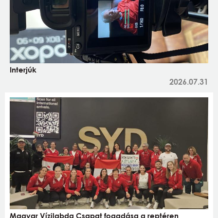
Interjúk
2026.07.31
Magyar Vízilabda Csapat fogadása a reptéren