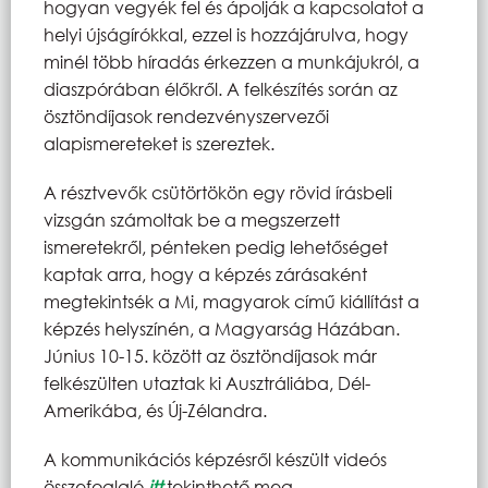
hogyan vegyék fel és ápolják a kapcsolatot a
helyi újságírókkal, ezzel is hozzájárulva, hogy
minél több híradás érkezzen a munkájukról, a
diaszpórában élőkről. A felkészítés során az
ösztöndíjasok rendezvényszervezői
alapismereteket is szereztek.
A résztvevők csütörtökön egy rövid írásbeli
vizsgán számoltak be a megszerzett
ismeretekről, pénteken pedig lehetőséget
kaptak arra, hogy a képzés zárásaként
megtekintsék a Mi, magyarok című kiállítást a
képzés helyszínén, a Magyarság Házában.
Június 10-15. között az ösztöndíjasok már
felkészülten utaztak ki Ausztráliába, Dél-
Amerikába, és Új-Zélandra.
A kommunikációs képzésről készült videós
összefoglaló
itt
tekinthető meg.