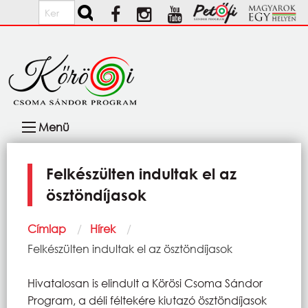
Ugrás a tartalomra
Keresés
Fő
Menü
navigáció
Felkészülten indultak el az
ösztöndíjasok
Morzsa
Címlap
Hírek
Current:
Felkészülten indultak el az ösztöndíjasok
Hivatalosan is elindult a Körösi Csoma Sándor
Program, a déli féltekére kiutazó ösztöndíjasok