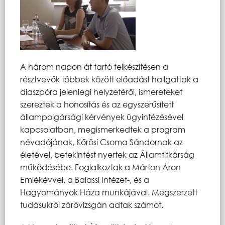
A három napon át tartó felkészítésen a
résztvevők többek között előadást hallgattak a
diaszpóra jelenlegi helyzetéről, ismereteket
szereztek a honosítás és az egyszerűsített
állampolgársági kérvények ügyintézésével
kapcsolatban, megismerkedtek a program
névadójának, Kőrösi Csoma Sándornak az
életével, betekintést nyertek az Államtitkárság
működésébe. Foglalkoztak a Márton Áron
Emlékévvel, a Balassi Intézet-, és a
Hagyományok Háza munkájával. Megszerzett
tudásukról záróvizsgán adtak számot.