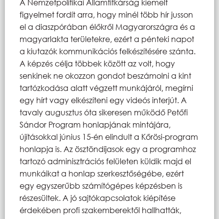
A Nemzetpolitikai Államtitkárság kiemelt
figyelmet fordít arra, hogy minél több hír jusson
el a diaszpórában élőkről Magyarországra és a
magyarlakta területekre, ezért a pénteki napot
a kiutazók kommunikációs felkészítésére szánta.
A képzés célja többek között az volt, hogy
senkinek ne okozzon gondot beszámolni a kint
tartózkodása alatt végzett munkájáról, megírni
egy hírt vagy elkészíteni egy videós interjút. A
tavaly augusztus óta sikeresen működő Petőfi
Sándor Program honlapjának mintájára,
újításokkal június 15-én elindult a Kőrösi-program
honlapja is. Az ösztöndíjasok egy a programhoz
tartozó adminisztrációs felületen küldik majd el
munkáikat a honlap szerkesztőségébe, ezért
egy egyszerűbb számítógépes képzésben is
részesültek. A jó sajtókapcsolatok kiépítése
érdekében profi szakemberektől hallhatták,