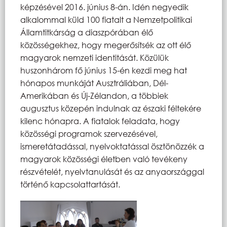
képzésével 2016. június 8-án. Idén negyedik
alkalommal küld 100 fiatalt a Nemzetpolitikai
Államtitkárság a diaszpórában élő
közösségekhez, hogy megerősítsék az ott élő
magyarok nemzeti identitását. Közülük
huszonhárom fő június 15-én kezdi meg hat
hónapos munkáját Ausztráliában, Dél-
Amerikában és Új-Zélandon, a többiek
augusztus közepén indulnak az északi féltekére
kilenc hónapra. A fiatalok feladata, hogy
közösségi programok szervezésével,
ismeretátadással, nyelvoktatással ösztönözzék a
magyarok közösségi életben való tevékeny
részvételét, nyelvtanulását és az anyaországgal
történő kapcsolattartását.