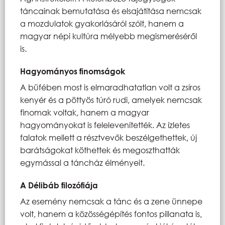
táncainak bemutatása és elsajátítása nemcsak
a mozdulatok gyakorlásáról szólt, hanem a
magyar népi kultúra mélyebb megismeréséről
is.
Hagyományos finomságok
A büfében most is elmaradhatatlan volt a zsíros
kenyér és a pöttyös túró rudi, amelyek nemcsak
finomak voltak, hanem a magyar
hagyományokat is felelevenítették. Az ízletes
falatok mellett a résztvevők beszélgethettek, új
barátságokat köthettek és megoszthatták
egymással a táncház élményeit.
A Délibáb filozófiája
Az esemény nemcsak a tánc és a zene ünnepe
volt, hanem a közösségépítés fontos pillanata is,