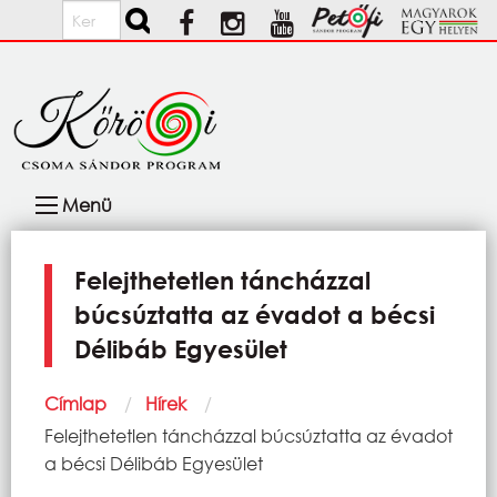
Ugrás a tartalomra
Keresés
Fő
Menü
navigáció
Felejthetetlen táncházzal
búcsúztatta az évadot a bécsi
Délibáb Egyesület
Morzsa
Címlap
Hírek
Current:
Felejthetetlen táncházzal búcsúztatta az évadot
a bécsi Délibáb Egyesület