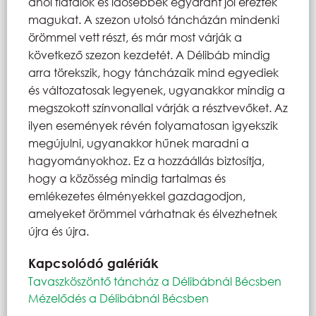
ahol fiatalok és idősebbek egyaránt jól érezték
magukat. A szezon utolsó táncházán mindenki
örömmel vett részt, és már most várják a
következő szezon kezdetét. A Délibáb mindig
arra törekszik, hogy táncházaik mind egyediek
és változatosak legyenek, ugyanakkor mindig a
megszokott színvonallal várják a résztvevőket. Az
ilyen események révén folyamatosan igyekszik
megújulni, ugyanakkor hűnek maradni a
hagyományokhoz. Ez a hozzáállás biztosítja,
hogy a közösség mindig tartalmas és
emlékezetes élményekkel gazdagodjon,
amelyeket örömmel várhatnak és élvezhetnek
újra és újra.
Kapcsolódó galériák
Tavaszköszöntő táncház a Délibábnál Bécsben
Mézelődés a Délibábnál Bécsben