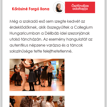
Ösztöndíjas
Kőrösiné Forgó Ilona
adatlapja
Még a szakadó eső sem szegte kedvét az
érdeklődőknek, akik összegyűltek a Collegium
Hungaricumban a Délibáb idei szezonjának
utolsó táncházán. Az esemény hangulatát az
autentikus népzene varázsa és a táncok
sokszínűsége tette felejthetetlenné.