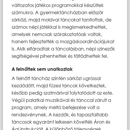
változatos játékos programokkal készültek
számukra. A gyermektáncházban először
sárközi, majd moldvai táncokat tanítottak, de
számos népi játékkal is megismerkedhettek,
amelyek nemcsak szórakoztatóak voltak,
hanem fejlesztették a mozgáskoordinációjukat
is. Akik elfáradtak a táncolásban, népi színezők
segítségével pihenhettek és töltődhettek fel.
A felnőttek sem unatkoztak
A felnőtt táncház szintén sárközi ugróssal
kezdődött, majd füzesi táncok következtek,
később pedig szatmárival folytatódott az este.
Végül palatkai muzsikával és tánccal zárult a
program, amely méltó befejezése volt a
rendezvénynek. A kezdők, és tapasztaltabb
táncosok egyaránt lelkesen követték Áron és
Ági instrukcióit. A különböző tájegységek