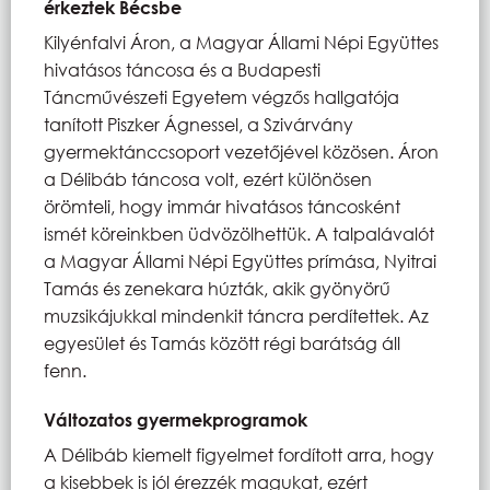
érkeztek Bécsbe
Kilyénfalvi Áron, a Magyar Állami Népi Együttes
hivatásos táncosa és a Budapesti
Táncművészeti Egyetem végzős hallgatója
tanított Piszker Ágnessel, a Szivárvány
gyermektánccsoport vezetőjével közösen. Áron
a Délibáb táncosa volt, ezért különösen
örömteli, hogy immár hivatásos táncosként
ismét köreinkben üdvözölhettük. A talpalávalót
a Magyar Állami Népi Együttes prímása, Nyitrai
Tamás és zenekara húzták, akik gyönyörű
muzsikájukkal mindenkit táncra perdítettek. Az
egyesület és Tamás között régi barátság áll
fenn.
Változatos gyermekprogramok
A Délibáb kiemelt figyelmet fordított arra, hogy
a kisebbek is jól érezzék magukat, ezért