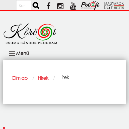
Ugrás a tartalomra
Keresés
Fő
Menü
navigáció
Morzsa
Current:
Hírek
Címlap
Hírek