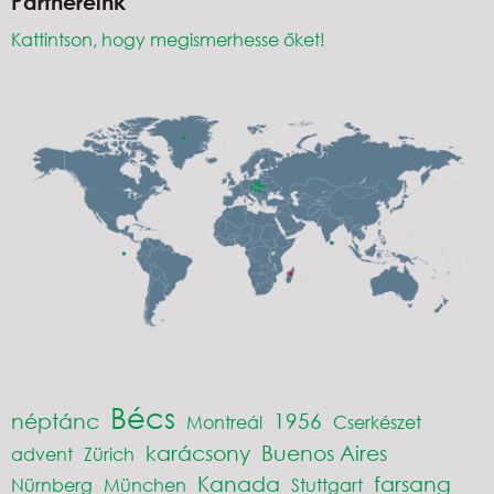
Partnereink
Kattintson, hogy megismerhesse őket!
Bécs
néptánc
1956
Montreál
Cserkészet
karácsony
Buenos Aires
advent
Zürich
Kanada
farsang
Nürnberg
München
Stuttgart