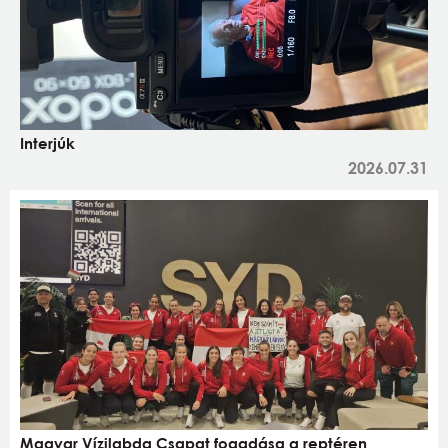
Interjúk
2026.07.31
Magyar Vízilabda Csapat fogadása a reptéren