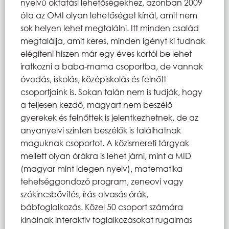
nyelvű oktatási lehetőségekhez, azonban 2009
óta az OMI olyan lehetőséget kínál, amit nem
sok helyen lehet megtalálni. Itt minden család
megtalálja, amit keres, minden igényt ki tudnak
elégíteni hiszen már egy éves kortól be lehet
iratkozni a baba-mama csoportba, de vannak
óvodás, iskolás, középiskolás és felnőtt
csoportjaink is. Sokan talán nem is tudják, hogy
a teljesen kezdő, magyart nem beszélő
gyerekek és felnőttek is jelentkezhetnek, de az
anyanyelvi szinten beszélők is találhatnak
maguknak csoportot. A közismereti tárgyak
mellett olyan órákra is lehet járni, mint a MID
(magyar mint idegen nyelv), matematika
tehetséggondozó program, zeneovi vagy
szókincsbővítés, írás-olvasás órák,
bábfoglalkozás. Közel 50 csoport számára
kínálnak interaktív foglalkozásokat rugalmas