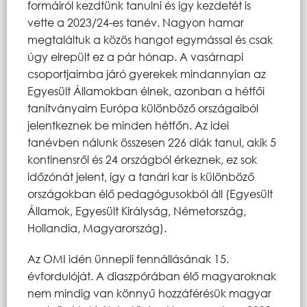
formáiról kezdtünk tanulni és így kezdetét is
vette a 2023/24-es tanév. Nagyon hamar
megtaláltuk a közös hangot egymással és csak
úgy elrepült ez a pár hónap. A vasárnapi
csoportjaimba járó gyerekek mindannyian az
Egyesült Államokban élnek, azonban a hétfői
tanítványaim Európa különböző országaiból
jelentkeznek be minden hétfőn. Az idei
tanévben nálunk összesen 226 diák tanul, akik 5
kontinensről és 24 országból érkeznek, ez sok
időzónát jelent, így a tanári kar is különböző
országokban élő pedagógusokból áll (Egyesült
Államok, Egyesült Királyság, Németország,
Hollandia, Magyarország).
Az OMI idén ünnepli fennállásának 15.
évfordulóját. A diaszpórában élő magyaroknak
nem mindig van könnyű hozzáférésük magyar