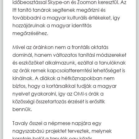
időbeosztással Skype-on és Zoomon keresztül. Az
itt tanító tanárok segítenek megőrizni és
továbbadni a magyar kulturális értékeket, így
hozzájárulnak a magyar identitás
megőrzéséhez.
Mivel az óráinkon nem a frontális oktatás
dominál, hanem változatos tanítási módszereket
és eszközöket alkalmazunk, ezáltal a tanulóknak
az órák remek kapcsolatteremtési lehetőséget is
kínálnak. A diákok a hétköznapokban nem
biztos, hogy a kortársaikkal tudják a magyar
nyelvet gyakorolni, így az OMI-s órák a
közösségi összetartozás érzését is erősítik
bennük.
Tavaly ősszel a népmese napjára egy
nagyszabású projektet terveztek, melynek
keretein belül a tanulók egy közös