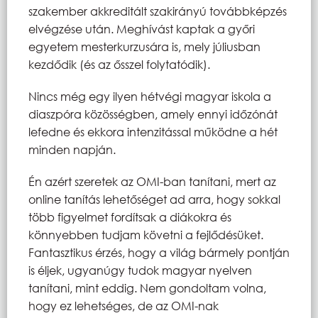
szakember akkreditált szakirányú továbbképzés
elvégzése után. Meghívást kaptak a győri
egyetem mesterkurzusára is, mely júliusban
kezdődik (és az ősszel folytatódik).
Nincs még egy ilyen hétvégi magyar iskola a
diaszpóra közösségben, amely ennyi időzónát
lefedne és ekkora intenzitással működne a hét
minden napján.
Én azért szeretek az OMI-ban tanítani, mert az
online tanítás lehetőséget ad arra, hogy sokkal
több figyelmet fordítsak a diákokra és
könnyebben tudjam követni a fejlődésüket.
Fantasztikus érzés, hogy a világ bármely pontján
is éljek, ugyanúgy tudok magyar nyelven
tanítani, mint eddig. Nem gondoltam volna,
hogy ez lehetséges, de az OMI-nak