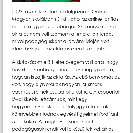
2023. őszén kezdtem el dolgozni az Online
Magyar Iskolában (OMI), ahol az online tanítás
már nem gyerekcipőben jár. Szerencsére az e-
oktatás nem volt számomra ismeretlen terep,
mivel pedagógusként a járvány idején volt
időm belejönni az oktatás ezen formájába.
A kiutazásom előtt lehetőségem volt arra, hogy
hospitáljak néhány tanórán és megfigyeljem,
hogyan is zajlik az oktatás. Az első benyomás az
volt, hogy a gyerekek nagyon jól ismerik
egymást, remek csapatot alkotnak. A csoportok
jóval kisebb létszámúak, mint egy
hagyományos iskolai osztály, így a tanárok
könnyebben tudnak egyéni figyelmet fordítani
a diákokra. A megfigyelésem szerint a
pedagógusok rendkívül felkészültek voltak és