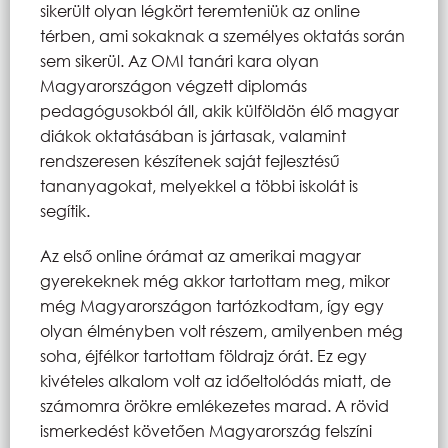
sikerült olyan légkört teremteniük az online
térben, ami sokaknak a személyes oktatás során
sem sikerül. Az OMI tanári kara olyan
Magyarországon végzett diplomás
pedagógusokból áll, akik külföldön élő magyar
diákok oktatásában is jártasak, valamint
rendszeresen készítenek saját fejlesztésű
tananyagokat, melyekkel a többi iskolát is
segítik.
Az első online órámat az amerikai magyar
gyerekeknek még akkor tartottam meg, mikor
még Magyarországon tartózkodtam, így egy
olyan élményben volt részem, amilyenben még
soha, éjfélkor tartottam földrajz órát. Ez egy
kivételes alkalom volt az időeltolódás miatt, de
számomra örökre emlékezetes marad. A rövid
ismerkedést követően Magyarország felszíni