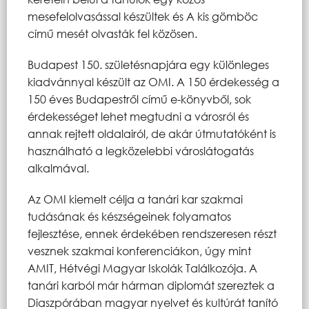
mesefelolvasással készültek és A kis gömböc
című mesét olvasták fel közösen.
Budapest 150. születésnapjára egy különleges
kiadvánnyal készült az OMI. A 150 érdekesség a
150 éves Budapestről című e-könyvből, sok
érdekességet lehet megtudni a városról és
annak rejtett oldalairól, de akár útmutatóként is
használható a legközelebbi városlátogatás
alkalmával.
Az OMI kiemelt célja a tanári kar szakmai
tudásának és készségeinek folyamatos
fejlesztése, ennek érdekében rendszeresen részt
vesznek szakmai konferenciákon, úgy mint
AMIT, Hétvégi Magyar Iskolák Találkozója. A
tanári karból már hárman diplomát szereztek a
Diaszpórában magyar nyelvet és kultúrát tanító