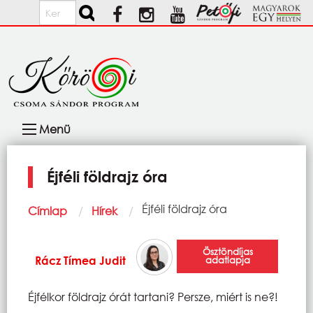
Ugrás a tartalomra
Keresés
Fő
Menü
navigáció
Éjféli földrajz óra
Morzsa
Current:
Éjféli földrajz óra
Címlap
Hírek
Ösztöndíjas
Rácz Tímea Judit
adatlapja
Éjfélkor földrajz órát tartani? Persze, miért is ne?!