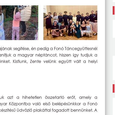
jának segítése, én pedig a Fonó Táncegyüttesnél
nítjuk a magyar néptáncot, hiszen így tudjuk a
ünket. Kisfiunk, Zente velünk együtt vált a helyi
uk azt a hihetetlen összetartó erőt, amely a
gyar Központba való első belépésünkkor a Fonó
észítésű üdvözlő plakáttal fogadott bennünket. A