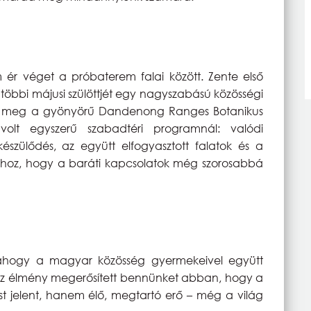
ér véget a próbaterem falai között. Zente első
többi májusi szülöttjét egy nagyszabású közösségi
tük meg a gyönyörű Dandenong Ranges Botanikus
volt egyszerű szabadtéri programnál: valódi
szülődés, az együtt elfogyasztott falatok és a
hhoz, hogy a baráti kapcsolatok még szorosabbá
, ahogy a magyar közösség gyermekeivel együtt
Ez az élmény megerősített bennünket abban, hogy a
elent, hanem élő, megtartó erő – még a világ