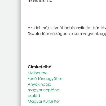
másik felén is.
Az idei május ismét bebizonyította: bár tá
összetartó közösségben sosem vagyunk eg
Címkefelhő
Melbourne
Fonó Táncegyüttes
Anyák napja
magyar néptánc
család
Magyar Kultúr Kör