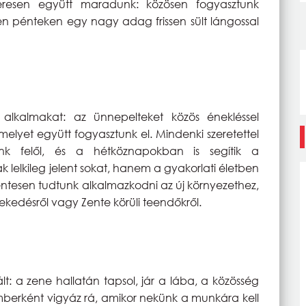
eresen együtt maradunk: közösen fogyasztunk
n pénteken egy nagy adag frissen sült lángossal
alkalmakat: az ünnepelteket közös énekléssel
 amelyet együtt fogyasztunk el. Mindenki szeretettel
ünk felől, és a hétköznapokban is segítik a
 lelkileg jelent sokat, hanem a gyakorlati életben
ntesen tudtunk alkalmazkodni az új környezethez,
ekedésről vagy Zente körüli teendőkről.
t: a zene hallatán tapsol, jár a lába, a közösség
emberként vigyáz rá, amikor nekünk a munkára kell