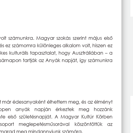
olt számunkra. Magyar szokás szerint május első
s ez számomra különleges alkalom volt, hiszen ez
kes kulturális tapasztalat, hogy Ausztráliában – a
asárnapon tartják az Anyák napját, így számunkra
et már édesanyaként élhettem meg, és az élményt
éppen anyák napján érkeztek meg hozzánk
te első születésnapját. A Magyar Kultúr Körben
soport meglepetésműsorával köszöntöttük az
nt marad meg mindannyiunk számára.