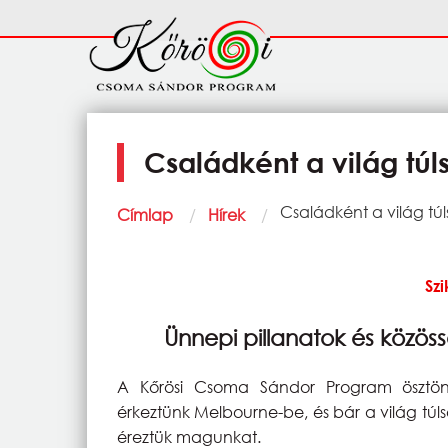
Ugrás a tartalomra
Fő
navigáció
Családként a világ túl
Morzsa
Current:
Családként a világ túl
Címlap
Hírek
Sz
Ünnepi pillanatok és közö
A Kőrösi Csoma Sándor Program ösztöndí
érkeztünk Melbourne-be, és bár a világ túlsó
éreztük magunkat.