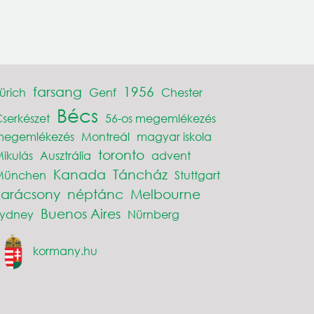
farsang
1956
ürich
Genf
Chester
Bécs
serkészet
56-os megemlékezés
megemlékezés
Montreál
magyar iskola
toronto
ikulás
Ausztrália
advent
Kanada
Táncház
München
Stuttgart
karácsony
néptánc
Melbourne
Buenos Aires
Sydney
Nürnberg
kormany.hu