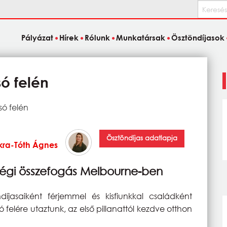
Keresés
Pályázat
Hírek
Rólunk
Munkatársak
Ösztöndíjasok
só felén
só felén
Ösztöndíjas adatlapja
ikra-Tóth Ágnes
sségi összefogás Melbourne-ben
jasaiként férjemmel és kisfiunkkal családként
 felére utaztunk, az első pillanattól kezdve otthon