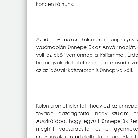
koncentrálnunk.
Az idei év májusa különösen hangsúlyos v
vasárnapján ünnepeljük az Anyák napját, é
volt az első ilyen ünnep a kisfiammal. Érde
hazai gyakorlattól eltérően – a második v
ez az időszak kétszeresen is ünnepivé vált.
Külön örömet jelentett, hogy ezt az ünnep
tovább gazdagította, hogy szüleim 
Ausztráliába, hogy együtt ünnepeljük Zen
meghitt vacsoraesttel és a gyermekc
édesanyákat, ami felejthetetlen emlékké