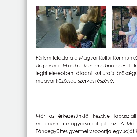
Férjem feladata a Magyar Kultúr Kör munká
dolgozom. Mindkét közösségben együtt ta
leghitelesebben átadni kulturális örökség
magyar közösség szerves részévé.
Már az érkezésünktől kezdve tapasztalt
melbourne-i magyarságot jellemzi. A Ma
Táncegyüttes gyermekcsoportja egy saját k