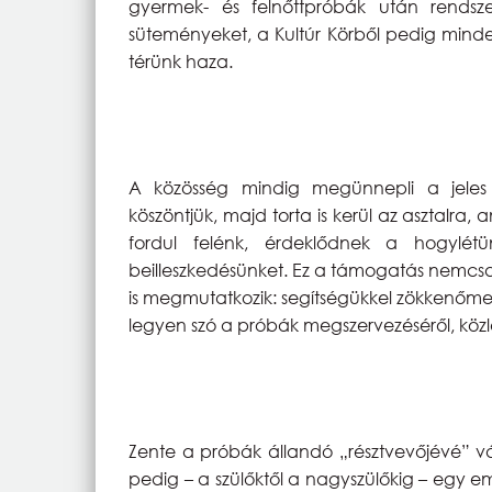
gyermek- és felnőttpróbák után rendsz
süteményeket, a Kultúr Körből pedig minde
térünk haza.
A közösség mindig megünnepli a jeles 
köszöntjük, majd torta is kerül az asztalra,
fordul felénk, érdeklődnek a hogylét
beilleszkedésünket. Ez a támogatás nemcsak
is megmutatkozik: segítségükkel zökkenőme
legyen szó a próbák megszervezéséről, közl
Zente a próbák állandó „résztvevőjévé” vál
pedig – a szülőktől a nagyszülőkig – egy 