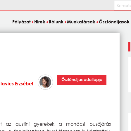
Keresés
Pályázat
Hírek
Rólunk
Munkatársak
Ösztöndíjasok
Ösztöndíjas adatlapja
lavics Erzsébet
t az austini gyerekek a mohácsi busójárás