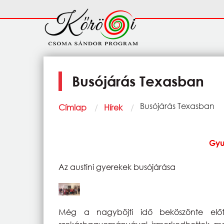
Ugrás a tartalomra
Fő
navigáció
Busójárás Texasban
Morzsa
Current:
Busójárás Texasban
Címlap
Hírek
Gyu
Az austini gyerekek busójárása
Még a nagyböjti idő beköszönte előt