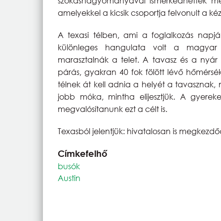
szokáshagyományával ismerkedhettek meg.
amelyekkel a kicsik csoportja felvonult a k
A texasi télben, ami a foglalkozás napján
különleges hangulata volt a magyar 
marasztalnák a telet. A tavasz és a nyár
párás, gyakran 40 fok fölött lévő hőmérsék
télnek át kell adnia a helyét a tavasznak
jobb móka, mintha elijesztjük. A gyereke
megvalósítanunk ezt a célt is.
Texasból jelentjük: hivatalosan is megkezdő
Címkefelhő
busók
Austin