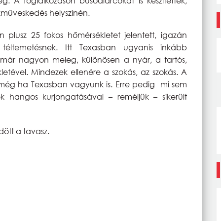
 A foglalkozáson busóálarcokat is készítettek,
ézműveskedés helyszínén.
 plusz 25 fokos hőmérsékletet jelentett, igazán
téltemetésnek. Itt Texasban ugyanis inkább
 már nagyon meleg, különösen a nyár, a tartós,
letével. Mindezek ellenére a szokás, az szokás. A
, még ha Texasban vagyunk is. Erre pedig mi sem
k hangos kurjongatásával – reméljük – sikerült
dött a tavasz.