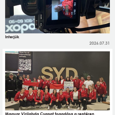
Interjúk
2026.07.31
Magyar Vízilabda Csapat fogadása a reptéren