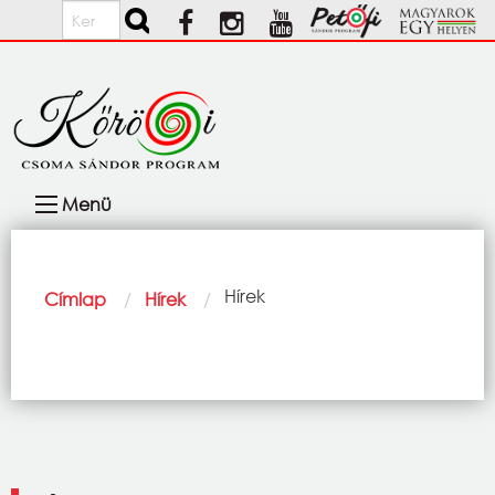
Ugrás a tartalomra
Keresés
Fő
Menü
navigáció
Morzsa
Current:
Hírek
Címlap
Hírek