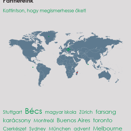
Partnereink
Kattintson, hogy megismerhesse őket!
Bécs
farsang
Stuttgart
magyar iskola
Zürich
karácsony
Buenos Aires
toronto
Montreál
Melbourne
Cserkészet
Sydney
München
advent