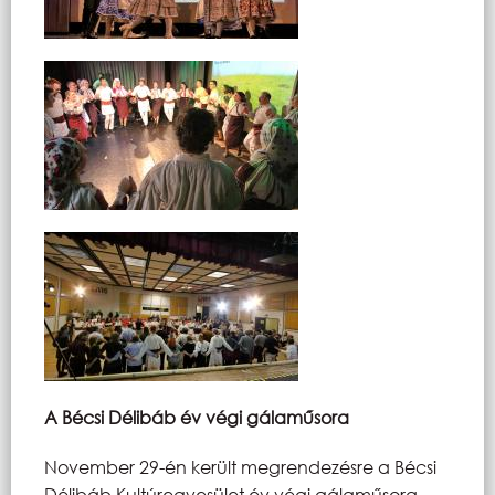
A Bécsi Délibáb év végi gálaműsora
November 29-én került megrendezésre a Bécsi
Délibáb Kultúregyesület év végi gálaműsora,