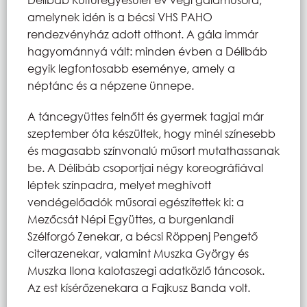
amelynek idén is a bécsi VHS PAHO
rendezvényház adott otthont. A gála immár
hagyománnyá vált: minden évben a Délibáb
egyik legfontosabb eseménye, amely a
néptánc és a népzene ünnepe.
A táncegyüttes felnőtt és gyermek tagjai már
szeptember óta készültek, hogy minél színesebb
és magasabb színvonalú műsort mutathassanak
be. A Délibáb csoportjai négy koreográfiával
léptek színpadra, melyet meghívott
vendégelőadók műsorai egészítettek ki: a
Mezőcsát Népi Együttes, a burgenlandi
Szélforgó Zenekar, a bécsi Röppenj Pengető
citerazenekar, valamint Muszka György és
Muszka Ilona kalotaszegi adatközlő táncosok.
Az est kísérőzenekara a Fajkusz Banda volt.