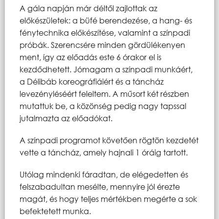
A gála napján már déltől zajlottak az
előkészületek: a büfé berendezése, a hang- és
fénytechnika előkészítése, valamint a színpadi
próbák. Szerencsére minden gördülékenyen
ment, így az előadás este 6 órakor el is
kezdődhetett. Jómagam a színpadi munkáért,
a Délibáb koreográfiáiért és a táncház
levezényléséért feleltem. A műsort két részben
mutattuk be, a közönség pedig nagy tapssal
jutalmazta az előadókat.
A színpadi programot követően rögtön kezdetét
vette a táncház, amely hajnali 1 óráig tartott.
Utólag mindenki fáradtan, de elégedetten és
felszabadultan mesélte, mennyire jól érezte
magát, és hogy teljes mértékben megérte a sok
befektetett munka.