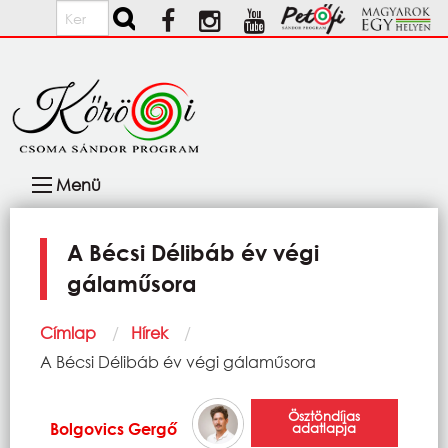
Ugrás a tartalomra
Keresés
Fő
Menü
navigáció
A Bécsi Délibáb év végi
gálaműsora
Morzsa
Címlap
Hírek
Current:
A Bécsi Délibáb év végi gálaműsora
Ösztöndíjas
Bolgovics Gergő
adatlapja