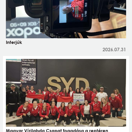
Interjúk
2026.07.31
Magyar Vízilabda Csapat fogadása a reptéren