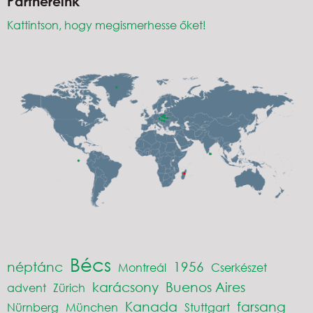
Partnereink
Kattintson, hogy megismerhesse őket!
Bécs
néptánc
1956
Montreál
Cserkészet
karácsony
Buenos Aires
advent
Zürich
Kanada
farsang
Nürnberg
München
Stuttgart