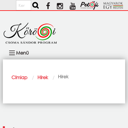
Ugrás a tartalomra
Keresés
Fő
Menü
navigáció
Morzsa
Current:
Hírek
Címlap
Hírek