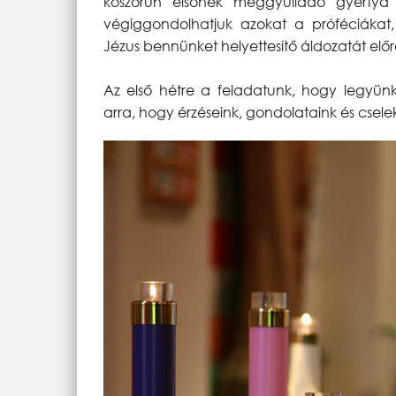
koszorún elsőnek meggyulladó gyertya s
végiggondolhatjuk azokat a próféciákat, 
Jézus bennünket helyettesítő áldozatát előr
Az első hétre a feladatunk, hogy legyün
arra, hogy érzéseink, gondolataink és cse