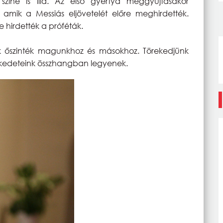
zíne is lila. Az első gyertya meggyújtásakor
amik a Messiás eljövetelét előre meghirdették.
e hirdették a próféták.
k őszinték magunkhoz és másokhoz. Törekedjünk
lekedeteink összhangban legyenek.