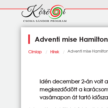
Ugrás a tartalomra
Fő
navigáció
Adventi mise Hamilto
Morzsa
Current:
Adventi mise Hamilt
Címlap
Hírek
Idén december 2-án volt ad
megkezdődött a karácsonyra
vasárnapon át tartó idősza