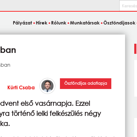
Keresés
Pályázat
Hírek
Rólunk
Munkatársak
Ösztöndíjasok
nban
onban
Ösztöndíjas adatlapja
Kürti Csaba
vent első vasárnapja. Ezzel
 történő lelki felkészülés négy
ka.