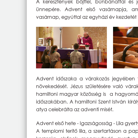
A keresztények böjttel, bűnbánattal és j
ünnepére. Advent első vasárnapja, a
vasárnap, egyúttal az egyházi év kezdetét is
Advent időszaka a várakozás jegyében te
növekedését. Jézus születésére való vára
hamiltoni magyar közösség is a hagyom
időszakában. A hamiltoni Szent István k
atya celebrálta az adventi misét.
Advent első hete - Igazságosság - Lila gyer
A templomi terítő lila, a szertartáson a pap 