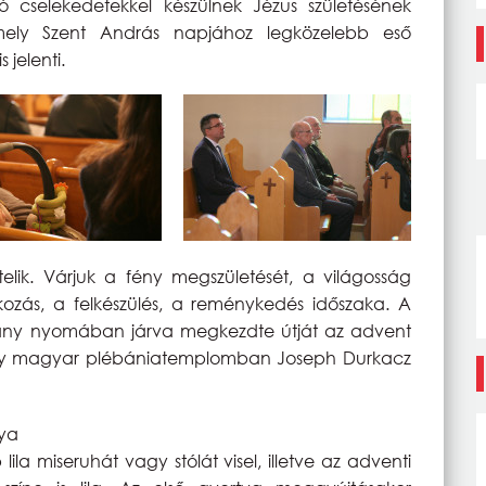
ó cselekedetekkel készülnek Jézus születésének
mely Szent András napjához legközelebb eső
 jelenti.
lik. Várjuk a fény megszületését, a világosság
kozás, a felkészülés, a reménykedés időszaka. A
ány nyomában járva megkezdte útját az advent
irály magyar plébániatemplomban Joseph Durkacz
tya
lila miseruhát vagy stólát visel, illetve az adventi