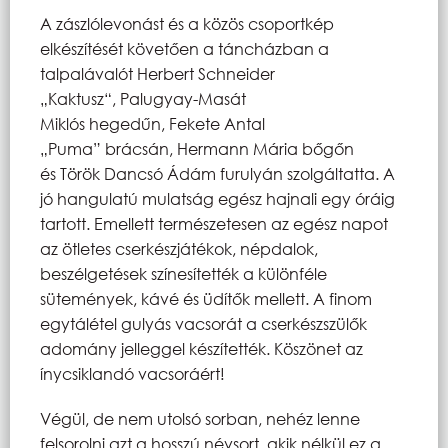
A zászlólevonást és a közös csoportkép
elkészítését követően a táncházban a
talpalávalót Herbert Schneider
„Kaktusz“, Palugyay-Masát
Miklós hegedűn, Fekete Antal
„Puma” brácsán, Hermann Mária bőgőn
és Török Dancsó Ádám furulyán szolgáltatta. A
jó hangulatú mulatság egész hajnali egy óráig
tartott. Emellett természetesen az egész napot
az ötletes cserkészjátékok, népdalok,
beszélgetések színesítették a különféle
sütemények, kávé és üdítők mellett. A finom
egytálétel gulyás vacsorát a cserkészszülők
adomány jelleggel készítették. Köszönet az
ínycsiklandó vacsoráért!
Végül, de nem utolsó sorban, nehéz lenne
felsorolni azt a hosszú névsort, akik nélkül ez a