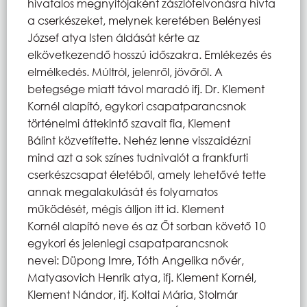
hivatalos megnyitójaként zászlófelvonásra hívta
a cserkészeket, melynek keretében Belényesi
József atya Isten áldását kérte az
elkövetkezendő hosszú időszakra. Emlékezés és
elmélkedés. Múltról, jelenről, jövőről. A
betegsége miatt távol maradó ifj. Dr. Klement
Kornél alapító, egykori csapatparancsnok
történelmi áttekintő szavait fia, Klement
Bálint közvetítette. Nehéz lenne visszaidézni
mind azt a sok színes tudnivalót a frankfurti
cserkészcsapat életéből, amely lehetővé tette
annak megalakulását és folyamatos
működését, mégis álljon itt id. Klement
Kornél alapító neve és az Őt sorban követő 10
egykori és jelenlegi csapatparancsnok
nevei: Düpong Imre, Tóth Angelika nővér,
Matyasovich Henrik atya, ifj. Klement Kornél,
Klement Nándor, ifj. Koltai Mária, Stolmár