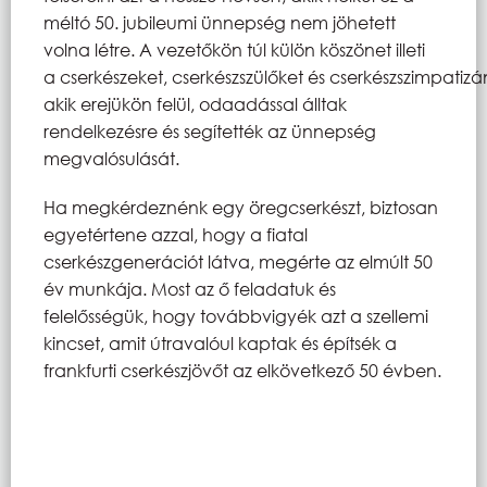
méltó 50. jubileumi ünnepség nem jöhetett
volna létre. A vezetőkön túl külön köszönet illeti
a cserkészeket, cserkészszülőket és cserkészszimpatizá
akik erejükön felül, odaadással álltak
rendelkezésre és segítették az ünnepség
megvalósulását.
Ha megkérdeznénk egy öregcserkészt, biztosan
egyetértene azzal, hogy a fiatal
cserkészgenerációt látva, megérte az elmúlt 50
év munkája. Most az ő feladatuk és
felelősségük, hogy továbbvigyék azt a szellemi
kincset, amit útravalóul kaptak és építsék a
frankfurti cserkészjövőt az elkövetkező 50 évben.