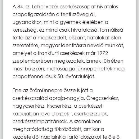
A 84. sz. Lehel vezér cserkészcsapat hivatalos
csapatigazolásán a fenti szöveg áll,
ugyanakkor, mint a gyermek életében a
keresztség, ez mind csak hivatalossá, formálissá
tette azt a megkezdett, elszánt, fiatalokat isten
szeretetére, magyar identitásra nevelő munkát,
amelyet a frankfurti cserkészek már 1972
szeptemberében megkezdtek. Ennek tükrében
most büszkén, méltósággal ünnepelhették meg
csapatfennállásuk 50. évfordulóját.
Erre az örömünnepre össze is jött a
cserkészcsalád apraja-nagyja. Öregcserkész,
nagycserkész, kiscserkész, a cserkészet
kapujában lévő „törpék”, cserkészszülők,
cserkészszimpatizánsok. A szemekben
meghatódottság tükröződött, amikor a
kezdetektől napjainkig tartó időszakot felölelő