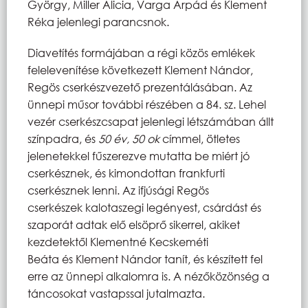
György, Miller Alicia, Varga Árpád és Klement
Réka jelenlegi parancsnok.
Diavetítés formájában a régi közös emlékek
felelevenítése következett Klement Nándor,
Regös cserkészvezető prezentálásában. Az
ünnepi műsor további részében a 84. sz. Lehel
vezér cserkészcsapat jelenlegi létszámában állt
színpadra, és
50 év, 50 ok
címmel, ötletes
jelenetekkel fűszerezve mutatta be miért jó
cserkésznek, és kimondottan frankfurti
cserkésznek lenni. Az ifjúsági Regös
cserkészek kalotaszegi legényest, csárdást és
szaporát adtak elő elsöprő sikerrel, akiket
kezdetektől Klementné Kecskeméti
Beáta és Klement Nándor tanít, és készített fel
erre az ünnepi alkalomra is. A nézőközönség a
táncosokat vastapssal jutalmazta.