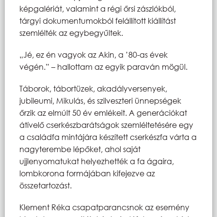
képgalériát, valamint a régi őrsi zászlókból,
tárgyi dokumentumokból felállított kiállítást
szemlélték az egybegyűltek.
„Jé, ez én vagyok az Akin, a ’80-as évek
végén.” – hallottam az egyik paraván mögül.
Táborok, tábortüzek, akadályversenyek,
jubileumi, Mikulás, és szilveszteri ünnepségek
őrzik az elmúlt 50 év emlékeit. A generációkat
átívelő cserkészbarátságok szemléltetésére egy
a családfa mintájára készített cserkészfa várta a
nagyterembe lépőket, ahol saját
ujjlenyomatukat helyezhették a fa ágaira,
lombkorona formájában kifejezve az
összetartozást.
Klement Réka csapatparancsnok az esemény