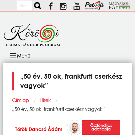
Ugrás a tartalomra
Keresés
Fő
Menü
navigáció
„50 év, 50 ok, frankfurti cserkész
vagyok”
Morzsa
Címlap
Hírek
Current:
„50 év, 50 ok, frankfurti cserkész vagyok”
Ösztöndíjas
Török Dancsó Ádám
adatlapja