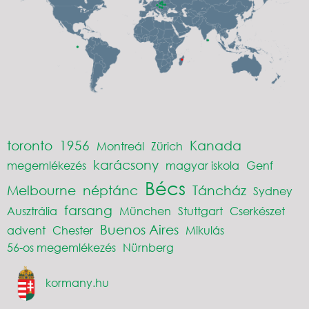
toronto
1956
Kanada
Montreál
Zürich
karácsony
megemlékezés
magyar iskola
Genf
Bécs
Melbourne
néptánc
Táncház
Sydney
farsang
Ausztrália
München
Stuttgart
Cserkészet
Buenos Aires
advent
Chester
Mikulás
56-os megemlékezés
Nürnberg
kormany.hu