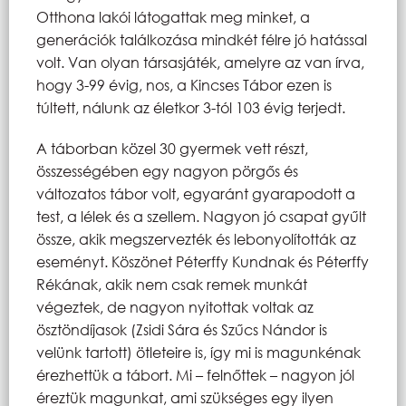
Otthona lakói látogattak meg minket, a
generációk találkozása mindkét félre jó hatással
volt. Van olyan társasjáték, amelyre az van írva,
hogy 3-99 évig, nos, a Kincses Tábor ezen is
túltett, nálunk az életkor 3-tól 103 évig terjedt.
A táborban közel 30 gyermek vett részt,
összességében egy nagyon pörgős és
változatos tábor volt, egyaránt gyarapodott a
test, a lélek és a szellem. Nagyon jó csapat gyűlt
össze, akik megszervezték és lebonyolították az
eseményt. Köszönet Péterffy Kundnak és Péterffy
Rékának, akik nem csak remek munkát
végeztek, de nagyon nyitottak voltak az
ösztöndíjasok (Zsidi Sára és Szűcs Nándor is
velünk tartott) ötleteire is, így mi is magunkénak
érezhettük a tábort. Mi – felnőttek – nagyon jól
éreztük magunkat, ami szükséges egy ilyen