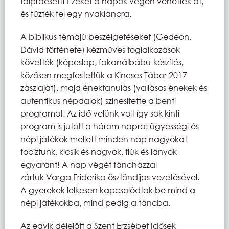
talpraesett! Ezeket a napok végén vehették át,
és fűzték fel egy nyakláncra.
A biblikus témájú beszélgetéseket (Gedeon,
Dávid története) kézműves foglalkozások
követték (képeslap, fakanálbábu-készítés,
közösen megfestettük a Kincses Tábor 2017
zászlaját), majd énektanulás (vallásos énekek és
autentikus népdalok) színesítette a benti
programot. Az idő velünk volt így sok kinti
program is jutott a három napra: ügyességi és
népi játékok mellett minden nap nagyokat
fociztunk, kicsik és nagyok, fiúk és lányok
egyaránt! A nap végét táncházzal
zártuk Varga Friderika ösztöndíjas vezetésével.
A gyerekek lelkesen kapcsolódtak be mind a
népi játékokba, mind pedig a táncba.
Az egyik délelőtt a Szent Erzsébet Idősek