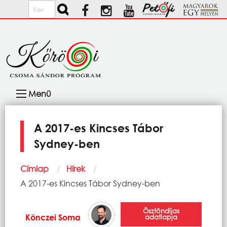
Ugrás a tartalomra
Keresés
Fő
Menü
navigáció
A 2017-es Kincses Tábor
Sydney-ben
Morzsa
Címlap
Hírek
Current:
A 2017-es Kincses Tábor Sydney-ben
Ösztöndíjas
Könczei Soma
adatlapja