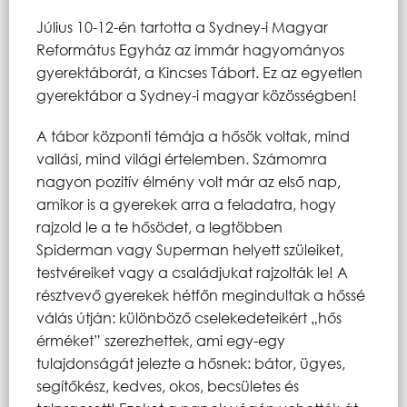
Július 10-12-én tartotta a Sydney-i Magyar
Református Egyház az immár hagyományos
gyerektáborát, a Kincses Tábort. Ez az egyetlen
gyerektábor a Sydney-i magyar közösségben!
A tábor központi témája a hősök voltak, mind
vallási, mind világi értelemben. Számomra
nagyon pozitív élmény volt már az első nap,
amikor is a gyerekek arra a feladatra, hogy
rajzold le a te hősödet, a legtöbben
Spiderman vagy Superman helyett szüleiket,
testvéreiket vagy a családjukat rajzolták le! A
résztvevő gyerekek hétfőn megindultak a hőssé
válás útján: különböző cselekedeteikért „hős
érméket” szerezhettek, ami egy-egy
tulajdonságát jelezte a hősnek: bátor, ügyes,
segítőkész, kedves, okos, becsületes és