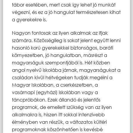
tábor esetében, mert csak így lehet jó munkát
végezni, és ez a jó hangulat természetesen kihat
a gyerekekre is.
Nagyon fontosak az ilyen alkalmak az ifjak
számára. Közösségileg is sokat jelent együtt lenni
hasonló korú gyerekekkel biztonságos, baráti
környezetben, jó hangulatban, másrészt a
magyarságuk szempontjából is. Hét közben
angol nyelvű iskolába járnak, magyarságukat a
családon kívül hétvégeken tudják megélni a
Magyar Iskolában, a cserkészetben, a
vasárnapi (egyházi) iskolában vagy a
táncpróbákon. Ezek állandó és jelentős
programok, de emellett szükség van az ilyen
alkalmakra is, hiszen itt sokkal intenzívebb
élményben van részük, a változatos kültéri
programoknak köszönhetően is kevésbé