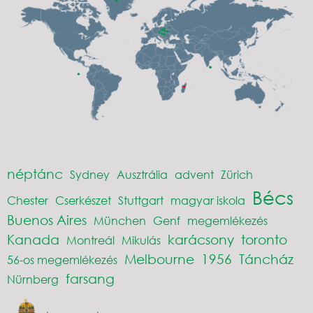
néptánc
Sydney
Ausztrália
advent
Zürich
Bécs
Chester
Cserkészet
Stuttgart
magyar iskola
Buenos Aires
München
Genf
megemlékezés
Kanada
karácsony
toronto
Montreál
Mikulás
Melbourne
1956
Táncház
56-os megemlékezés
farsang
Nürnberg