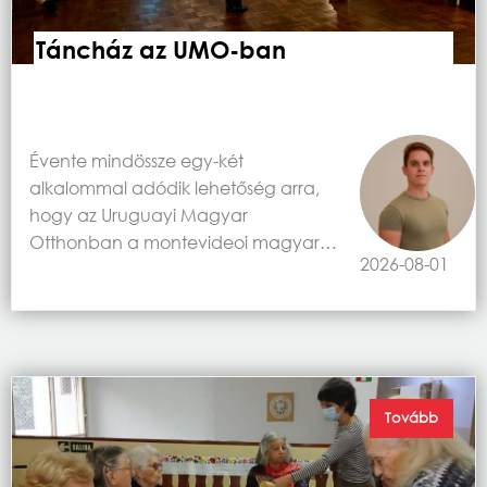
Táncház az UMO-ban
Évente mindössze egy-két
alkalommal adódik lehetőség arra,
hogy az Uruguayi Magyar
Otthonban a montevideoi magyar…
2026-08-01
Tovább