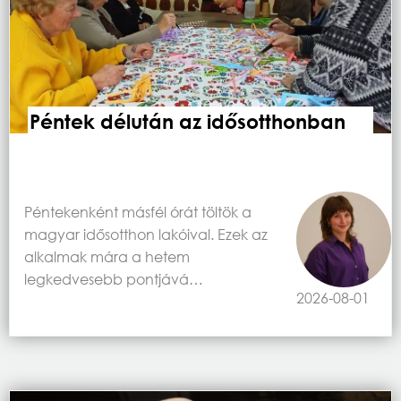
Péntek délután az idősotthonban
Péntekenként másfél órát töltök a
magyar idősotthon lakóival. Ezek az
alkalmak mára a hetem
legkedvesebb pontjává…
2026-08-01