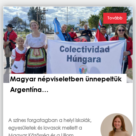
Tovább
Magyar népviseletben ünnepeltük
Argentína…
A színes forgatagban a helyi iskolák,
egyesületek és lovasok mellett a
Magyar Közösség és a Liliom…