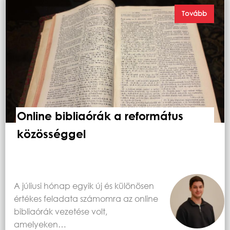
Tovább
Online bibliaórák a református
közösséggel
A júliusi hónap egyik új és különösen
értékes feladata számomra az online
bibliaórák vezetése volt,
amelyeken…