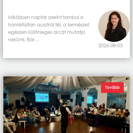
Miközben naptár szerint tombol a
hamisítatlan ausztrál tél, a természet
egészen különleges arcát mutatja
nekünk. Bár…
2026-08-03
Tovább