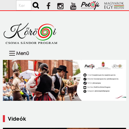
Ugrás a tartalomra
Keresés
Fő
Menü
navigáció
Videók