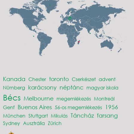
Kanada
toronto
Chester
Cserkészet
advent
karácsony
néptánc
Nürnberg
magyar iskola
Bécs
Melbourne
megemlékezés
Montreál
Buenos Aires
1956
Genf
56-os megemlékezés
Táncház
farsang
München
Stuttgart
Mikulás
Sydney
Ausztrália
Zürich