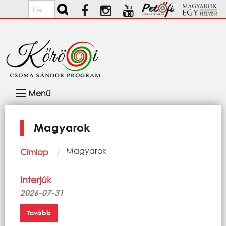
Ugrás a tartalomra
Keresés
Fő
Menü
navigáció
Magyarok
Morzsa
Current:
Magyarok
Címlap
Interjúk
2026-07-31
Tovább