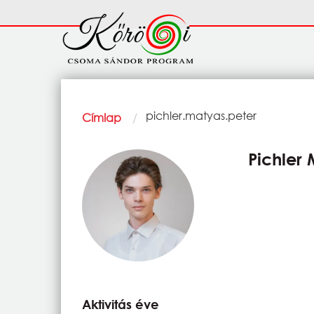
Ugrás a tartalomra
Fő
navigáció
Morzsa
Current:
pichler.matyas.peter
Címlap
Pichler
Aktivitás éve