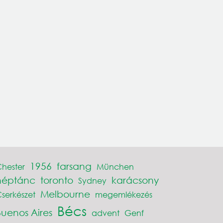
1956
farsang
hester
München
néptánc
toronto
karácsony
Sydney
Melbourne
serkészet
megemlékezés
Bécs
Buenos Aires
advent
Genf