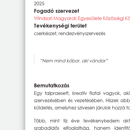
2025
Fogadó szervezet
Windsori Magyarok Egyesülete Közösségi K
Tevékenységi terület
cserkészet, rendezvényszervezés
”Nem mind kóbor, aki vándor”
Bemutatkozás
Egy talpraesett, kreatív fiatal vagyok, a
szervezésében és vezetésében. Hiszek abb
küldetés, amelyhez szívesen járulok hozzá
Több, mint tíz éve tevékenykedem ak
szabadidős elfoglaltság, hanem identi