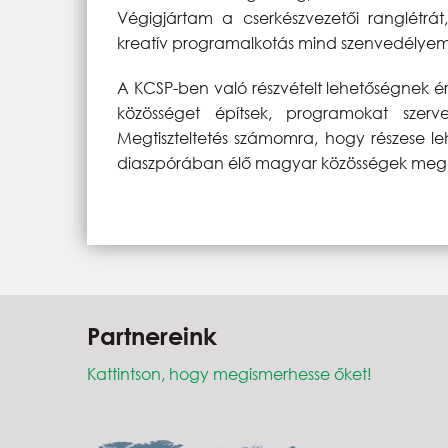
Végigjártam a cserkészvezetői ranglétrát
kreatív programalkotás mind szenvedélye
A KCSP-ben való részvételt lehetőségnek é
közösséget építsek, programokat szerv
Megtiszteltetés számomra, hogy részese le
diaszpórában élő magyar közösségek mege
Partnereink
Kattintson, hogy megismerhesse őket!