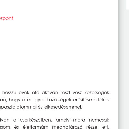
özpont
ki hosszú évek óta aktívan részt vesz közösségek
an, hogy a magyar közösségek erősítése értékes
 tapasztalatommal és lelkesedésemmel.
tívan a cserkészetben, amely mára nemcsak
tásom és életformám meghatározó része lett.