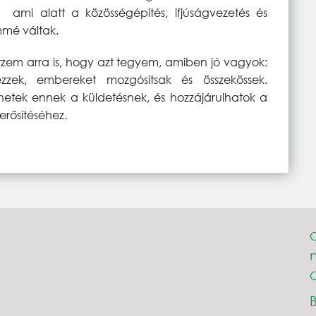
, ami alatt a közösségépítés, ifjúságvezetés és
mmé váltak.
rzem arra is, hogy azt tegyem, amiben jó vagyok:
ezzek, embereket mozgósítsak és összekössek.
hetek ennek a küldetésnek, és hozzájárulhatok a
rősítéséhez.
C
C