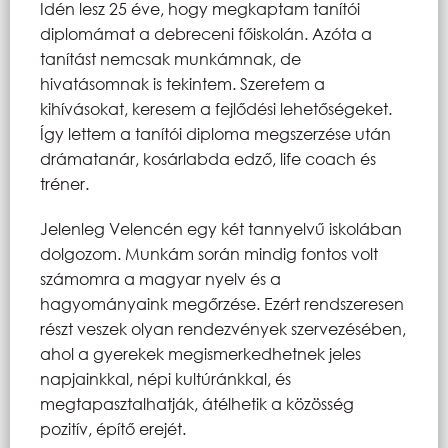
Idén lesz 25 éve, hogy megkaptam tanítói
diplomámat a debreceni főiskolán. Azóta a
tanítást nemcsak munkámnak, de
hivatásomnak is tekintem. Szeretem a
kihívásokat, keresem a fejlődési lehetőségeket.
Így lettem a tanítói diploma megszerzése után
drámatanár, kosárlabda edző, life coach és
tréner.
Jelenleg Velencén egy két tannyelvű iskolában
dolgozom. Munkám során mindig fontos volt
számomra a magyar nyelv és a
hagyományaink megőrzése. Ezért rendszeresen
részt veszek olyan rendezvények szervezésében,
ahol a gyerekek megismerkedhetnek jeles
napjainkkal, népi kultúránkkal, és
megtapasztalhatják, átélhetik a közösség
pozitív, építő erejét.