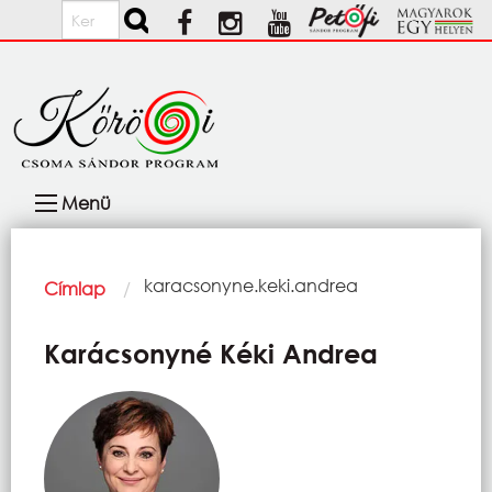
Ugrás a tartalomra
Keresés
Fő
Menü
navigáció
Morzsa
Current:
karacsonyne.keki.andrea
Címlap
Karácsonyné Kéki Andrea